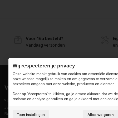
Voor 16u besteld?
Ei
Vandaag verzonden
en
Wij respecteren je privacy
Onze website maakt gebruik van cookies om essentiële dienste
onze website mogelijk te maken en om gegevens te verzamele
bezoekers omgaan met onze website, producten en diensten.
Pro
Door op ‘Accepteren’ te klikken, ga je ermee akkoord dat we de
Juwe
reclame en analyse gebruiken en ga je akkoord met ons cookie
Stapelstraat 15-17
Uurw
3800 Sint-Truiden
Acce
België
Toon instellingen
Alles weigeren