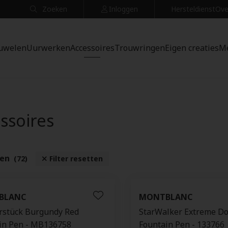
Zoeken
Inloggen
Hersteldienst
Ove
uwelen
Uurwerken
Accessoires
Trouwringen
Eigen creaties
M
ssoires
ten
(72)
Filter resetten
BLANC
MONTBLANC
rstück Burgundy Red
StarWalker Extreme D
in Pen - MB136758
Fountain Pen - 133766