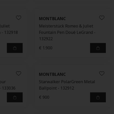
MONTBLANC
uliet
Meisterstück Romeo & Juliet
 - 132918
Fountain Pen Doué LeGrand -
132922
€ 1.900
MONTBLANC
our
Starwalker PolarGreen Metal
 - 133036
Ballpoint - 132912
€ 900