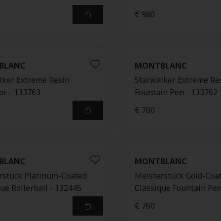
€ 980
BLANC
MONTBLANC
lker Extreme Resin
Starwalker Extreme Re
er - 133763
Fountain Pen - 133762
€ 760
BLANC
MONTBLANC
rstück Platinum-Coated
Meisterstück Gold-Coa
ue Rollerball - 132445
Classique Fountain Pen
€ 760