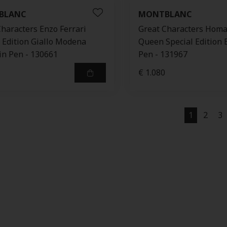
BLANC
MONTBLANC
Characters Enzo Ferrari
Great Characters Homa
l Edition Giallo Modena
Queen Special Edition 
in Pen - 130661
Pen - 131967
€ 1.080
1
2
3