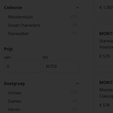
€ 1.350
Collectie
(13)
Meisterstück
(8)
Great Characters
(1)
Starwalker
MONT
Starwa
Finelin
Prijs
€ 570
van
tot
MONT
Doelgroep
Meiste
(17)
Unisex
Classiq
(2)
Dames
€ 570
(1)
Heren