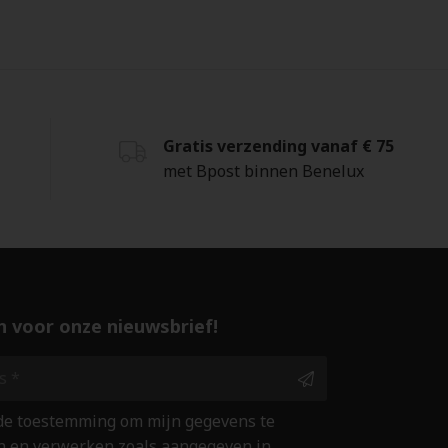
Gratis verzending vanaf € 75
met Bpost binnen Benelux
 in voor onze nieuwsbrief!
 de toestemming om mijn gegevens te
 en verwerken zoals aangegeven in