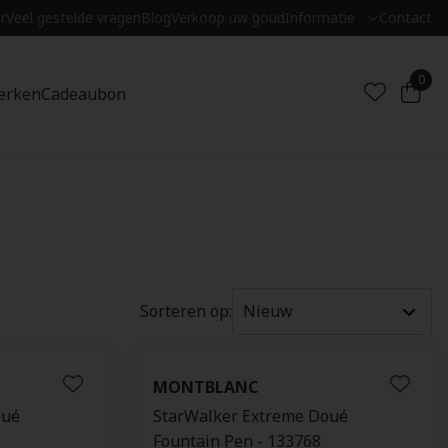
r
Veel gestelde vragen
Blog
Verkoop uw goud
Informatie
Contact
0
erken
Cadeaubon
Sorteren op:
MONTBLANC
oué
StarWalker Extreme Doué
Fountain Pen - 133768