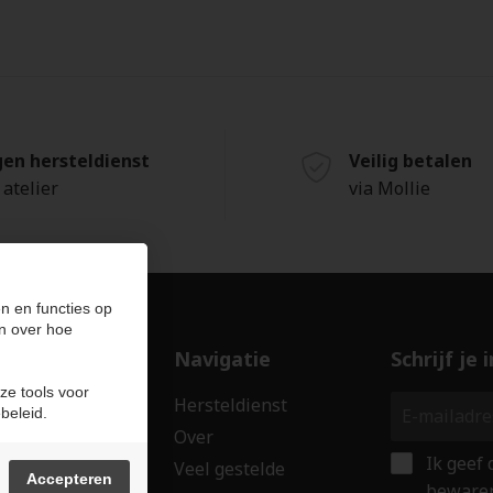
gen hersteldienst
Veilig betalen
 atelier
via Mollie
n en functies op
n over hoe
ducten
Navigatie
Schrijf je
ze tools voor
len
Hersteldienst
beleid.
erken
Over
Ik geef
ssoires
Veel gestelde
Accepteren
bewaren