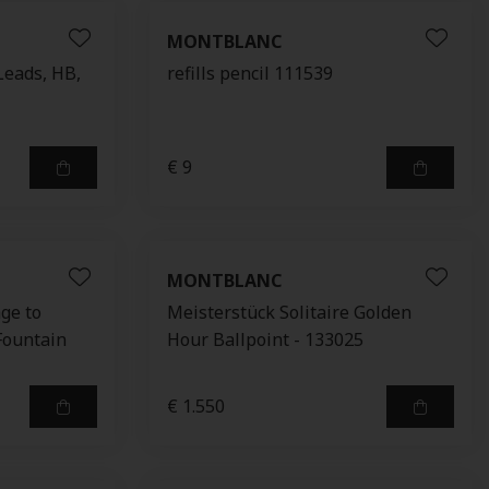
MONTBLANC
Leads, HB,
refills pencil 111539
€ 9
MONTBLANC
ge to
Meisterstück Solitaire Golden
Fountain
Hour Ballpoint - 133025
€ 1.550