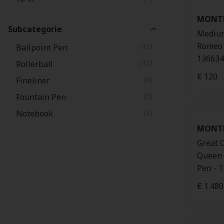
MONT
Subcategorie
Medium
Romeo &
(13)
Ballpoint Pen
136634
(12)
Rollerball
€ 120
(6)
Fineliner
(5)
Fountain Pen
(2)
Notebook
MONT
Great 
Queen 
Pen - 
€ 1.480