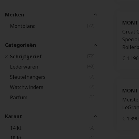
Merken
MONT
(72)
Montblanc
Great 
Specia
Categorieën
Rollerb
(72)
Schrijfgerief
€ 1.190
(40)
Lederwaren
(7)
Sleutelhangers
(7)
Watchwinders
MONT
(1)
Parfum
Meiste
LeGran
Karaat
€ 1.390
(2)
14 kt
(1)
18 kt