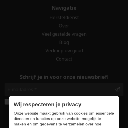
Navigatie
Hersteldienst
Over
Veel gestelde vragen
Blog
Verkoop uw goud
Contact
Schrijf je in voor onze nieuwsbrief!
Ik geef de toestemming om mijn gegevens te
Wij respecteren je privacy
bewaren en verwerken zoals aangegeven in
Onze website maakt gebruik van cookies om essentiële
onze
privacy statement
. *
diensten en functies op onze website mogelijk te
maken en om gegevens te verzamelen over hoe