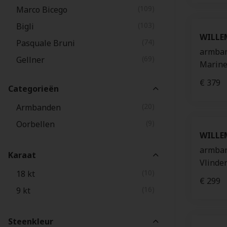
(109)
Marco Bicego
(103)
Bigli
WILLE
(74)
Pasquale Bruni
armban
(69)
Gellner
Marine
(62)
Mattioli
€ 379
Categorieën
(58)
Pomellato
(20)
Armbanden
(56)
Annamaria Cammilli
(9)
Oorbellen
(55)
TitanFactory
WILLE
(53)
Fope
armban
Karaat
(42)
Aucielle
Vlinder
(10)
18 kt
(33)
Jaibor
€ 299
(16)
9 kt
(9)
Montblanc
(1)
Festina
Steenkleur