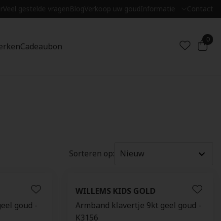
r
Veel gestelde vragen
Blog
Verkoop uw goud
Informatie
Contact
0
erken
Cadeaubon
Sorteren op:
WILLEMS KIDS GOLD
geel goud -
Armband klavertje 9kt geel goud -
K3156