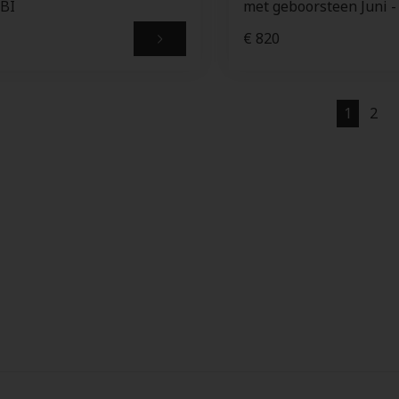
BI
met geboorsteen Juni -
€ 820
1
2