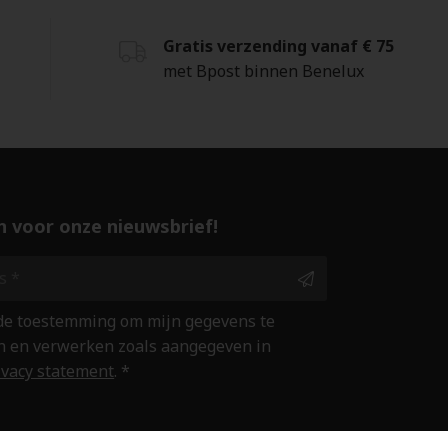
Gratis verzending vanaf € 75
met Bpost binnen Benelux
 in voor onze nieuwsbrief!
 de toestemming om mijn gegevens te
 en verwerken zoals aangegeven in
ivacy statement
. *