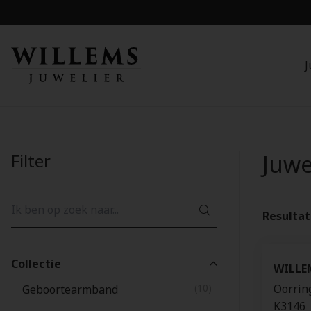
J
Filter
Juw
Resulta
Collectie
WILLE
(10)
Oorrin
Geboortearmband
K3146