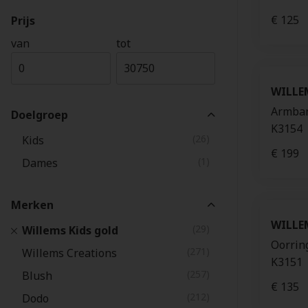
€ 125
Prijs
van
tot
WILLE
Armban
Doelgroep
K3154
(26)
Kids
€ 199
(1)
Dames
Merken
WILLE
(29)
Willems Kids gold
Oorrin
(271)
Willems Creations
K3151
(257)
Blush
€ 135
(212)
Dodo