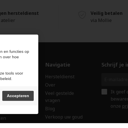
gen hersteldienst
Veilig betalen
 atelier
via Mollie
n en functies op
n over hoe
ducten
Navigatie
Schrijf je
ze tools voor
len
Hersteldienst
beleid.
erken
Over
Ik geef
ssoires
Veel gestelde
Accepteren
bewaren
vragen
wringen
onze
pr
Blog
 creaties
Verkoop uw goud
ken
Contact
aubon