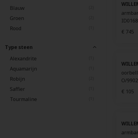
WILLE
(2)
Blauw
armban
(2)
Groen
ID016
(1)
Rood
€ 745
Type steen
(1)
Alexandrite
WILLE
(1)
Aquamarijn
oorbel
(2)
Robijn
O/9902
(1)
Saffier
€ 105
(1)
Tourmaline
WILLE
armband