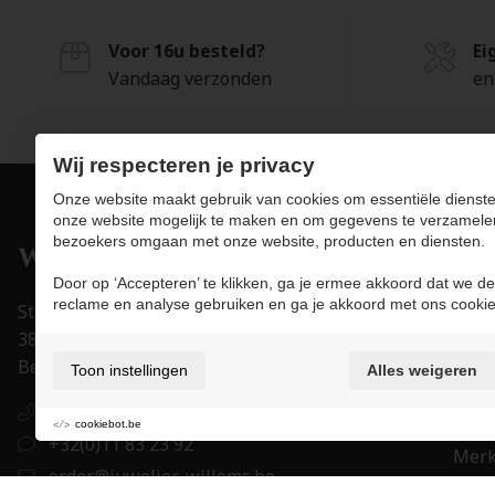
Voor 16u besteld?
Ei
Vandaag verzonden
en
Wij respecteren je privacy
Onze website maakt gebruik van cookies om essentiële dienste
onze website mogelijk te maken en om gegevens te verzamele
bezoekers omgaan met onze website, producten en diensten.
Pro
Door op ‘Accepteren’ te klikken, ga je ermee akkoord dat we de
Juwe
reclame en analyse gebruiken en ga je akkoord met ons cookie
Stapelstraat 15-17
Uurw
3800 Sint-Truiden
Acce
België
Toon instellingen
Alles weigeren
Trou
+32(0)11 83 23 92
Eigen
cookiebot.be
+32(0)11 83 23 92
Mer
order@juwelier-willems.be
Cade