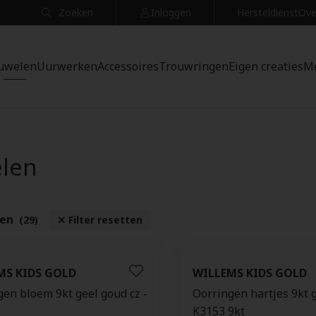
Zoeken
Inloggen
Hersteldienst
Ove
uwelen
Uurwerken
Accessoires
Trouwringen
Eigen creaties
M
elen
ten
(29)
Filter resetten
MS KIDS GOLD
WILLEMS KIDS GOLD
gen bloem 9kt geel goud cz -
Oorringen hartjes 9kt 
K3153 9kt