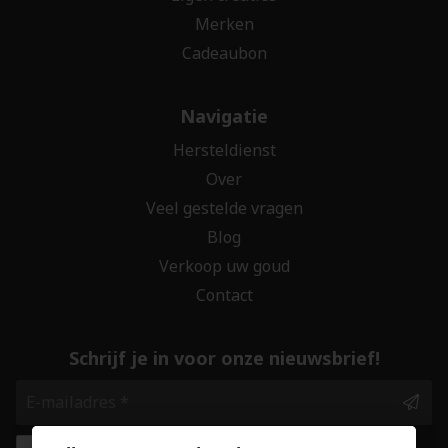
Merken
Cadeaubon
Navigatie
Hersteldienst
Over
Veel gestelde vragen
Blog
Verkoop uw goud
Contact
Schrijf je in voor onze nieuwsbrief!
Ik geef de toestemming om mijn gegevens te