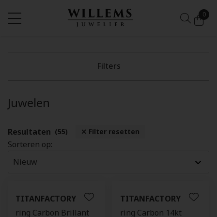
0
Filters
Juwelen
Resultaten
(55)
Filter resetten
Sorteren op:
TITANFACTORY
TITANFACTORY
ring Carbon Brillant
ring Carbon 14kt