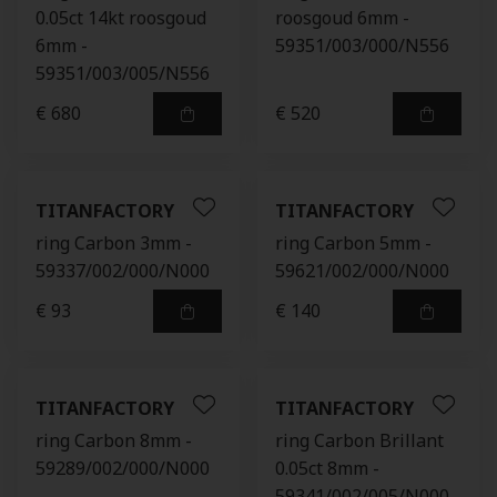
0.05ct 14kt roosgoud
roosgoud 6mm -
6mm -
59351/003/000/N556
59351/003/005/N556
€ 680
€ 520
TITANFACTORY
TITANFACTORY
ring Carbon 3mm -
ring Carbon 5mm -
59337/002/000/N000
59621/002/000/N000
€ 93
€ 140
TITANFACTORY
TITANFACTORY
ring Carbon 8mm -
ring Carbon Brillant
59289/002/000/N000
0.05ct 8mm -
59341/002/005/N000