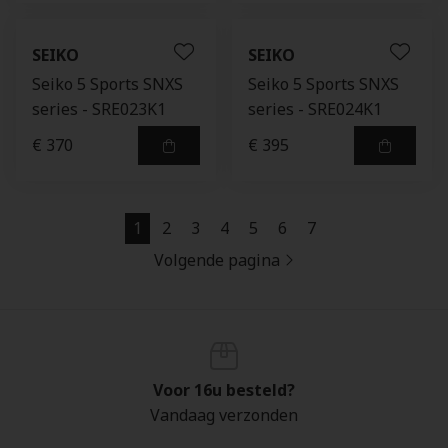
SEIKO
SEIKO
Seiko 5 Sports SNXS
Seiko 5 Sports SNXS
series - SRE023K1
series - SRE024K1
€ 370
€ 395
1
2
3
4
5
6
7
Volgende pagina
Voor 16u besteld?
Vandaag verzonden