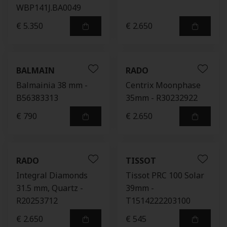
WBP141J.BA0049
€ 5.350
€ 2.650
BALMAIN
RADO
Balmainia 38 mm -
Centrix Moonphase
B56383313
35mm - R30232922
€ 790
€ 2.650
RADO
TISSOT
Integral Diamonds
Tissot PRC 100 Solar
31.5 mm, Quartz -
39mm -
R20253712
T1514222203100
€ 2.650
€ 545