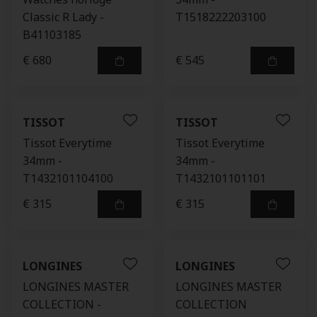
Classic R Lady -
T1518222203100
B41103185
€ 680
€ 545
TISSOT
TISSOT
Tissot Everytime
Tissot Everytime
34mm -
34mm -
T1432101104100
T1432101101101
€ 315
€ 315
LONGINES
LONGINES
LONGINES MASTER
LONGINES MASTER
COLLECTION -
COLLECTION