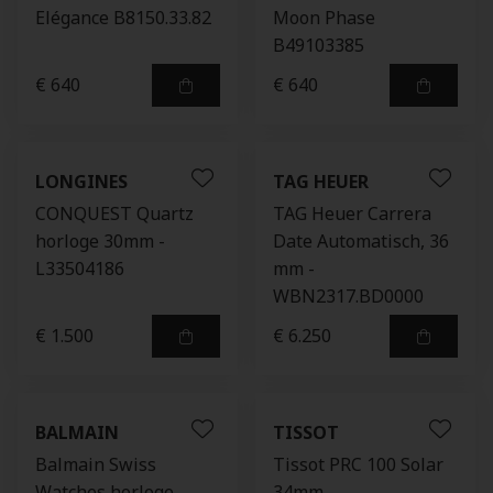
Elégance B8150.33.82
Moon Phase
B49103385
€ 640
€ 640
LONGINES
TAG HEUER
CONQUEST Quartz
TAG Heuer Carrera
horloge 30mm -
Date Automatisch, 36
L33504186
mm -
WBN2317.BD0000
€ 1.500
€ 6.250
BALMAIN
TISSOT
Balmain Swiss
Tissot PRC 100 Solar
Watches horloge
34mm -