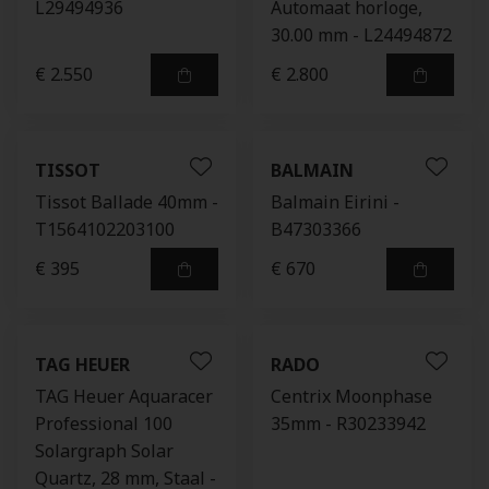
L29494936
Automaat horloge,
30.00 mm - L24494872
€ 2.550
€ 2.800
TISSOT
BALMAIN
Tissot Ballade 40mm -
Balmain Eirini -
T1564102203100
B47303366
€ 395
€ 670
TAG HEUER
RADO
TAG Heuer Aquaracer
Centrix Moonphase
Professional 100
35mm - R30233942
Solargraph Solar
Quartz, 28 mm, Staal -