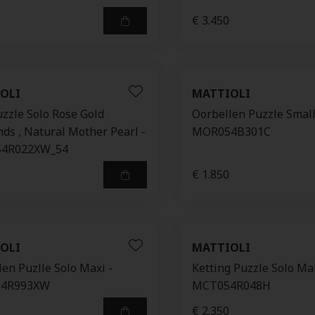
€ 3.450
OLI
MATTIOLI
uzzle Solo Rose Gold
Oorbellen Puzzle Small
ds , Natural Mother Pearl -
MOR054B301C
4R022XW_54
€ 1.850
OLI
MATTIOLI
en Puzlle Solo Maxi -
Ketting Puzzle Solo Mal
4R993XW
MCT054R048H
€ 2.350