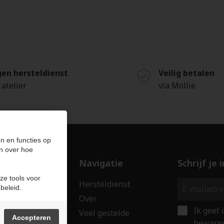
gen hersteldienst
Veilig betalen
 atelier
via Mollie
n en functies op
n over hoe
ducten
Navigatie
Schrijf je
ze tools voor
len
Hersteldienst
beleid.
erken
Over
Ik geef
ssoires
Veel gestelde
Accepteren
bewaren