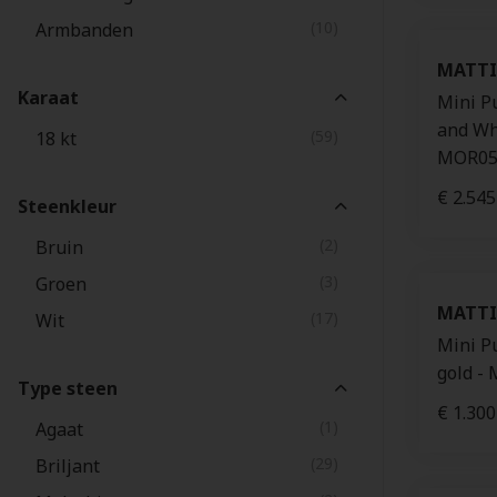
(10)
Armbanden
(33)
Jaibor
MATTI
(28)
Willems Kids gold
Karaat
Mini P
(9)
Montblanc
and Wh
(59)
18 kt
(1)
Festina
MOR05
€ 2.545
Steenkleur
(2)
Bruin
(3)
Groen
MATTI
(17)
Wit
Mini Pu
gold -
Type steen
€ 1.300
(1)
Agaat
(29)
Briljant