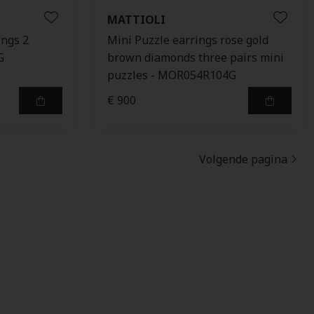
MATTIOLI
ings 2
Mini Puzzle earrings rose gold
G
brown diamonds three pairs mini
puzzles - MOR054R104G
€ 900
Volgende pagina