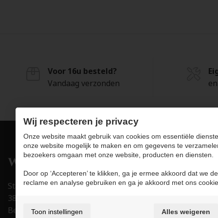
Voor 16u besteld?
Ei
Vandaag verzonden
en
Wij respecteren je privacy
Onze website maakt gebruik van cookies om essentiële dienste
onze website mogelijk te maken en om gegevens te verzamele
bezoekers omgaan met onze website, producten en diensten.
Pro
Door op ‘Accepteren’ te klikken, ga je ermee akkoord dat we de
Juwe
reclame en analyse gebruiken en ga je akkoord met ons cookie
Stapelstraat 15-17
Uurw
3800 Sint-Truiden
Acce
België
Toon instellingen
Alles weigeren