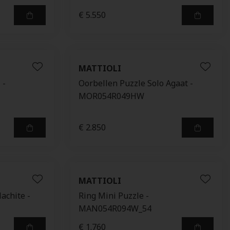
€ 5.550
MATTIOLI
 -
Oorbellen Puzzle Solo Agaat -
MOR054R049HW
€ 2.850
MATTIOLI
achite -
Ring Mini Puzzle -
MAN054R094W_54
€ 1.760