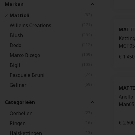
Merken
(62)
Mattioli
(271)
Willems Creations
MATTI
(254)
Blush
Ketting
(212)
Dodo
MCT05
(109)
Marco Bicego
€ 1.450
(103)
Bigli
(74)
Pasquale Bruni
(69)
Gellner
MATTI
(58)
Pomellato
Anello 
Categorieën
Man05
(56)
Annamaria Cammilli
(23)
Oorbellen
(55)
TitanFactory
€ 2.600
(16)
Ringen
(53)
Fope
(13)
Halskettingen
(42)
Aucielle