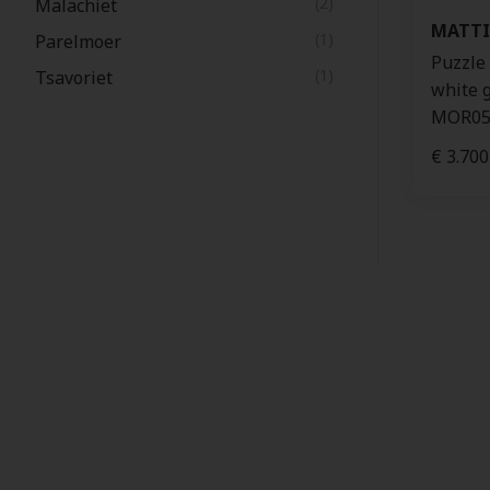
(2)
Malachiet
MATTI
(1)
Parelmoer
Puzzle
(1)
Tsavoriet
white 
MOR05
€ 3.700