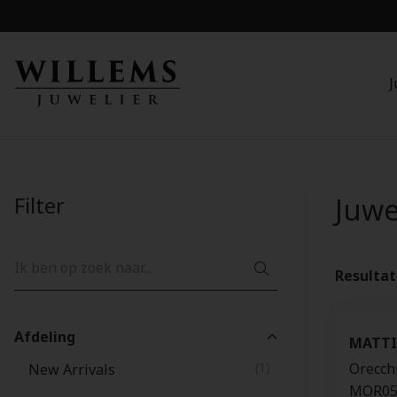
J
Filter
Juw
Resulta
Afdeling
MATTI
(1)
Orecchi
New Arrivals
MOR05