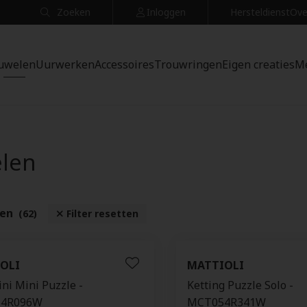
Zoeken
Inloggen
Hersteldienst
Ove
uwelen
Uurwerken
Accessoires
Trouwringen
Eigen creaties
M
elen
ten
(62)
Filter resetten
OLI
MATTIOLI
ni Mini Puzzle -
Ketting Puzzle Solo -
4R096W
MCT054R341W