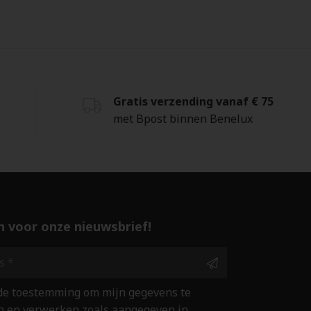
Gratis verzending vanaf € 75
met Bpost binnen Benelux
 in voor onze nieuwsbrief!
 de toestemming om mijn gegevens te
 en verwerken zoals aangegeven in