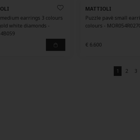
OLI
MATTIOLI
 medium earrings 3 colours
Puzzle pavè small earr
gold white diamonds -
colours - MOR054R027
4B059
€ 6.600
1
2
3