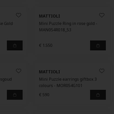
MATTIOLI
se Gold
Mini Puzzle Ring in rose gold -
MAN054R018_53
€ 1.550
MATTIOLI
oosgoud
Mini Puzzle earrings giftbox 3
colours - MOR054G101
€ 590