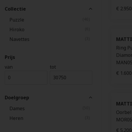
€ 2.950
Collectie
(46)
Puzzle
(6)
Hiroko
(3)
Navettes
MATTI
Ring P
Diamon
Prijs
MAN05
van
tot
€ 1.600
Doelgroep
MATTI
(50)
Dames
Oorbell
(3)
Heren
MOR05
€ 5.200