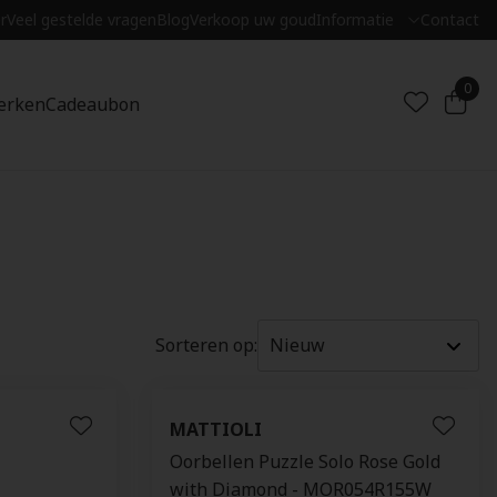
r
Veel gestelde vragen
Blog
Verkoop uw goud
Informatie
Contact
0
erken
Cadeaubon
Sorteren op:
MATTIOLI
Oorbellen Puzzle Solo Rose Gold
with Diamond - MOR054R155W