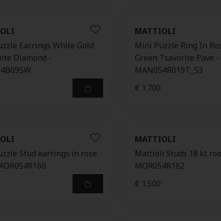
OLI
MATTIOLI
uzzle Earrings White Gold
Mini Puzzle Ring In Ro
ite Diamond -
Green Tsavorite Pave -
4B095W
MAN054R019T_53
€ 1.700
OLI
MATTIOLI
zzle Stud earrings in rose
Mattioli Studs 18 kt r
 MOR054R160
MOR054R162
€ 1.500