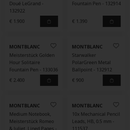
Doué LeGrand -
Fountain Pen - 132914
132922
€ 1.900
€ 1.390
MONTBLANC
MONTBLANC
Meisterstück Golden
Starwalker
Hour Solitaire
PolarGreen Metal
Fountain Pen - 133036
Ballpoint - 132912
€ 2.400
€ 900
MONTBLANC
MONTBLANC
Medium Notebook,
10x Mechanical Pencil
Meisterstück Romeo
Leads, HB, 0.5 mm -
& Juliet, Lined Pages -
111537