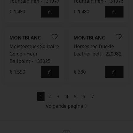
Fountain Pen - 131977
Fountain Pen - 131976
€ 1.480
€ 1.480
MONTBLANC
MONTBLANC
Meisterstück Solitaire
Horseshoe Buckle
Golden Hour
Leather belt - 220982
Ballpoint - 133025
€ 1.550
€ 380
1
2
3
4
5
6
7
Volgende pagina