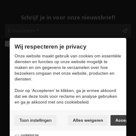
Schrijf je in voor onze nieuwsbrief!
Ik geef de toestemming om mijn gegevens te
Wij respecteren je privacy
bewaren en verwerken zoals aangegeven in
Onze website maakt gebruik van cookies om essentiële
onze
privacy statement
. *
diensten en functies op onze website mogelijk te
maken en om gegevens te verzamelen over hoe
bezoekers omgaan met onze website, producten en
Veilig online winkelen
diensten.
Door op ‘Accepteren’ te klikken, ga je ermee akkoord
dat we deze tools voor reclame en analyse gebruiken
en ga je akkoord met ons cookiebeleid.
Gebruiksvoorwaarden & privacybeleid
Cookie policy
Toon instellingen
Alles weigeren
Accepter
Cookie voorkeuren
Sitemap
cookiebot.be