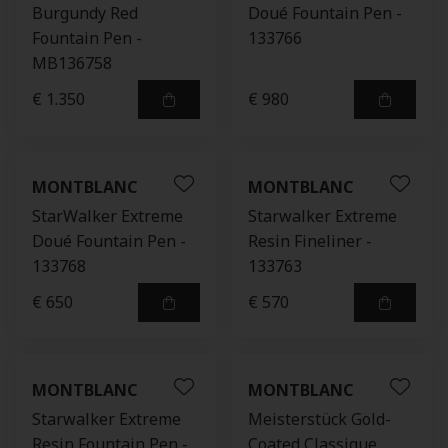
Burgundy Red
Doué Fountain Pen -
Fountain Pen -
133766
MB136758
€ 1.350
€ 980
MONTBLANC
MONTBLANC
StarWalker Extreme
Starwalker Extreme
Doué Fountain Pen -
Resin Fineliner -
133768
133763
€ 650
€ 570
MONTBLANC
MONTBLANC
Starwalker Extreme
Meisterstück Gold-
Resin Fountain Pen -
Coated Classique