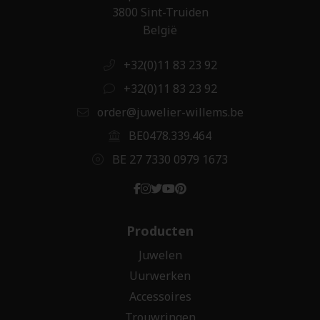
3800 Sint-Truiden
België
+32(0)11 83 23 92
+32(0)11 83 23 92
order@juwelier-willems.be
BE0478.339.464
BE 27 7330 0979 1673
Producten
Juwelen
Uurwerken
Accessoires
Trouwringen