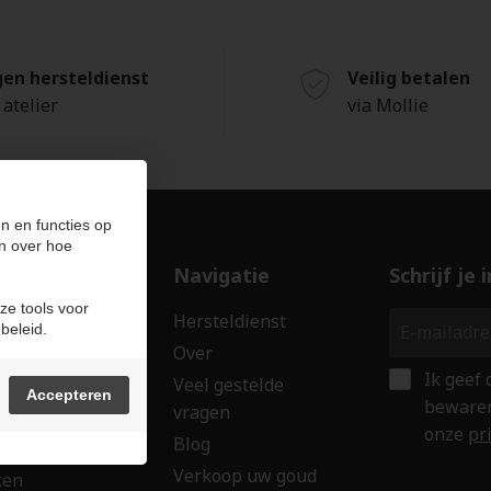
gen hersteldienst
Veilig betalen
 atelier
via Mollie
n en functies op
n over hoe
ducten
Navigatie
Schrijf je
ze tools voor
len
Hersteldienst
beleid.
erken
Over
Ik geef
ssoires
Veel gestelde
Accepteren
bewaren
vragen
wringen
onze
pr
Blog
 creaties
Verkoop uw goud
ken