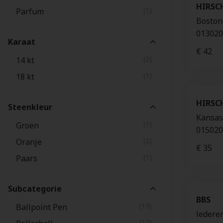
HIRSC
(1)
Parfum
Boston
013020
Karaat
€ 42
(2)
14 kt
(1)
18 kt
HIRSC
Steenkleur
Kansas
(1)
Groen
015020
(2)
Oranje
€ 35
(1)
Paars
Subcategorie
BBS
(13)
Ballpoint Pen
ledere
(12)