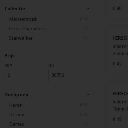
€ 80
Collectie
(24)
Meisterstück
(8)
Great Characters
(1)
Starwalker
HIRSC
ledere
22mm 0
Prijs
€ 42
van
tot
HIRSC
Doelgroep
ledere
(33)
Heren
18mm 
(26)
Unisex
€ 49
(5)
Dames