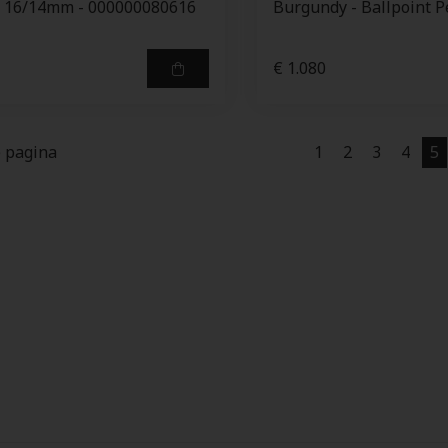
- 16/14mm - 000000080616
Burgundy - Ballpoint P
€ 1.080
e pagina
1
2
3
4
5