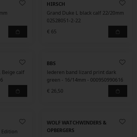
HIRSCH
20mm
Grand Duke L black calf 22/20mm
02528051-2-22
€ 65
BBS
 Beige calf
lederen band lizard print dark
16
green - 16/14mm - 000950990616
€ 26,50
WOLF WATCHWINDERS &
OPBERGERS
 Edition