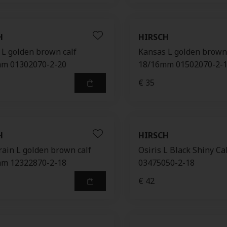
H
HIRSCH
 L golden brown calf
Kansas L golden brown 
m 01302070-2-20
18/16mm 01502070-2-
€ 35
H
HIRSCH
rain L golden brown calf
Osiris L Black Shiny C
m 12322870-2-18
03475050-2-18
€ 42