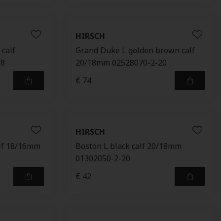
HIRSCH
calf
Grand Duke L golden brown calf
18
20/18mm 02528070-2-20
€ 74
HIRSCH
alf 18/16mm
Boston L black calf 20/18mm
01302050-2-20
€ 42