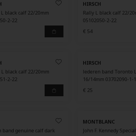
H
HIRSCH
 L black calf 22/20mm
Rally L black calf 22/
50-2-22
05102050-2-22
€ 54
H
HIRSCH
 L black calf 22/20mm
lederen band Toronto L
51-2-22
16/14mm 03702090-1-
€ 25
MONTBLANC
n band genuine calf dark
John F. Kennedy Special