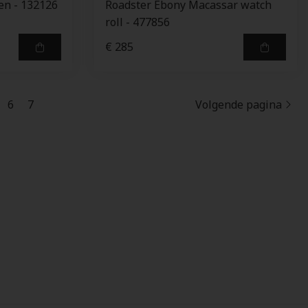
en - 132126
Roadster Ebony Macassar watch
roll - 477856
€ 285
6
7
Volgende pagina