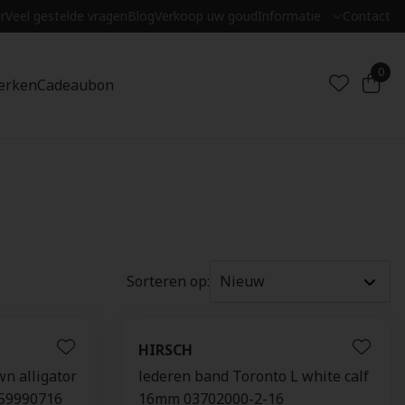
r
Veel gestelde vragen
Blog
Verkoop uw goud
Informatie
Contact
0
erken
Cadeaubon
Sorteren op:
HIRSCH
n alligator
lederen band Toronto L white calf
859990716
16mm 03702000-2-16