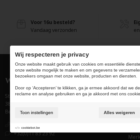
Voor 16u besteld?
Ei
Vandaag verzonden
en
Wij respecteren je privacy
Onze website maakt gebruik van cookies om essentiële dienste
onze website mogelijk te maken en om gegevens te verzamele
bezoekers omgaan met onze website, producten en diensten.
Pro
Door op ‘Accepteren’ te klikken, ga je ermee akkoord dat we de
Juwe
reclame en analyse gebruiken en ga je akkoord met ons cookie
Stapelstraat 15-17
Uurw
3800 Sint-Truiden
Acce
België
Toon instellingen
Alles weigeren
Trou
+32(0)11 83 23 92
Eigen
cookiebot.be
+32(0)11 83 23 92
Mer