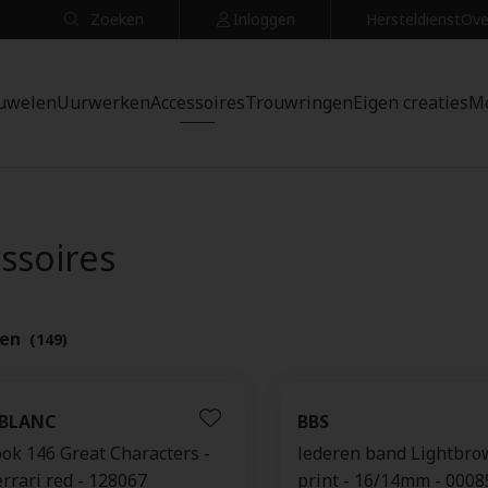
Zoeken
Inloggen
Hersteldienst
Ove
uwelen
Uurwerken
Accessoires
Trouwringen
Eigen creaties
M
ssoires
ten
(149)
BLANC
BBS
ok 146 Great Characters -
lederen band Lightbrow
rrari red - 128067
print - 16/14mm - 000