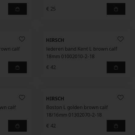
€ 25
HIRSCH
rown calf
lederen band Kent L brown calf
18mm 01002010-2-18
€ 42
HIRSCH
wn calf
Boston L golden brown calf
18/16mm 01302070-2-18
€ 42