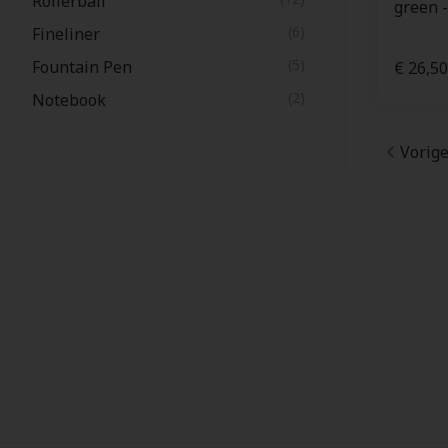
Rollerball
green 
(6)
Fineliner
(5)
Fountain Pen
€ 26,50
(2)
Notebook
Vorig