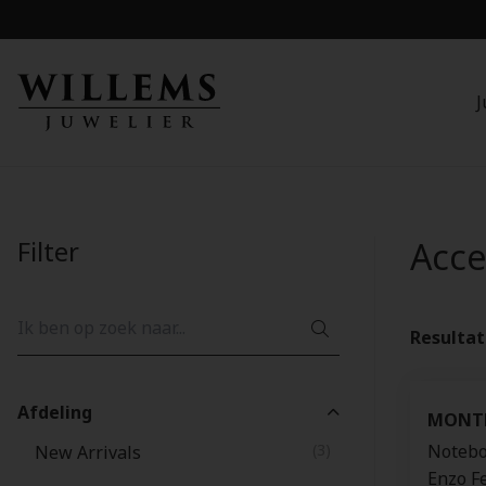
J
Filter
Acce
Resulta
Afdeling
MONT
(3)
Notebo
New Arrivals
Enzo Fe