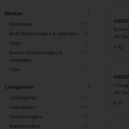
Merken
HIRSC
(114)
Montblanc
Boston
(9)
Wolf Watchwinders & opbergers
20/18m
(3)
Dodo
€ 42
(1)
Benson Watchwinders &
opbergers
(1)
Fope
HIRSC
Crocog
Categorieën
18/16m
(72)
Schrijfgerief
€ 35
(40)
Lederwaren
(7)
Sleutelhangers
(7)
Watchwinders