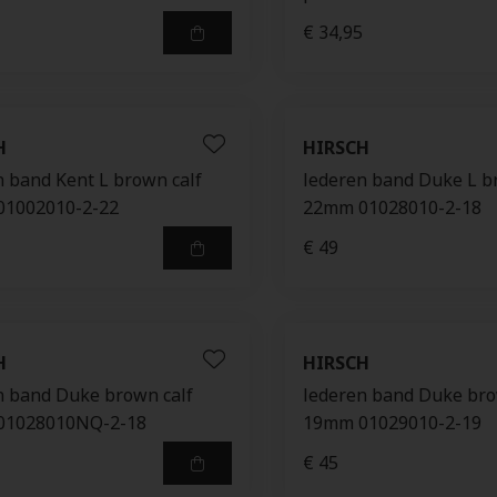
€ 34,95
H
HIRSCH
n band Kent L brown calf
lederen band Duke L b
1002010-2-22
22mm 01028010-2-18
€ 49
H
HIRSCH
n band Duke brown calf
lederen band Duke bro
01028010NQ-2-18
19mm 01029010-2-19
€ 45