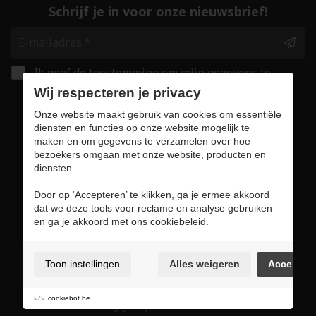
Schrijf je in voor onze nieuwsbrief!
Ik geef de toestemming om mijn gegevens te
bewaren en verwerken zoals aangegeven in
Wij respecteren je privacy
onze
privacy statement
. *
Onze website maakt gebruik van cookies om essentiële
diensten en functies op onze website mogelijk te
maken en om gegevens te verzamelen over hoe
Veilig online winkelen
bezoekers omgaan met onze website, producten en
diensten.
Door op ‘Accepteren’ te klikken, ga je ermee akkoord
dat we deze tools voor reclame en analyse gebruiken
Gebruiksvoorwaarden & privacybeleid
en ga je akkoord met ons cookiebeleid.
Cookie policy
Cookie voorkeuren
Toon instellingen
Alles weigeren
Accepter
Sitemap
Login
cookiebot.be
Met zorg geslepen door
ENABLERS