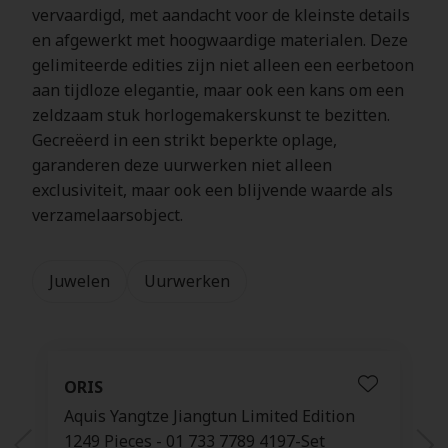
vervaardigd, met aandacht voor de kleinste details
en afgewerkt met hoogwaardige materialen. Deze
gelimiteerde edities zijn niet alleen een eerbetoon
aan tijdloze elegantie, maar ook een kans om een
zeldzaam stuk horlogemakerskunst te bezitten.
Gecreëerd in een strikt beperkte oplage,
garanderen deze uurwerken niet alleen
exclusiviteit, maar ook een blijvende waarde als
verzamelaarsobject.
Juwelen
Uurwerken
n - DMC4013-HOUSE-DB09R
charm 9kt roosgoud - Kerstsok - Limited Edition - 
Kh
ORIS
Aquis Yangtze Jiangtun Limited Edition
1249 Pieces - 01 733 7789 4197-Set