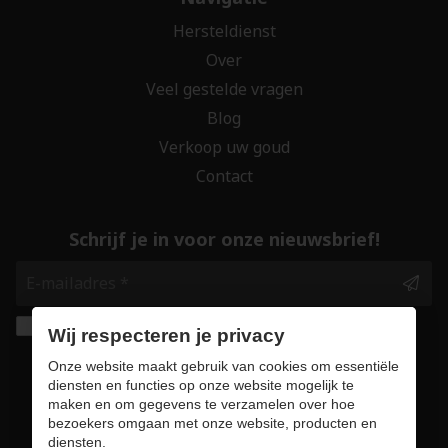
Hersteldienst
Over
Veel gestelde vragen
Blog
Verkoop uw goud
Contact
Schrijf je in voor onze nieuwsbrief!
Ik geef de toestemming om mijn gegevens te
Wij respecteren je privacy
bewaren en verwerken zoals aangegeven in
Onze website maakt gebruik van cookies om essentiële
onze
privacy statement
. *
diensten en functies op onze website mogelijk te
maken en om gegevens te verzamelen over hoe
bezoekers omgaan met onze website, producten en
Veilig online winkelen
diensten.