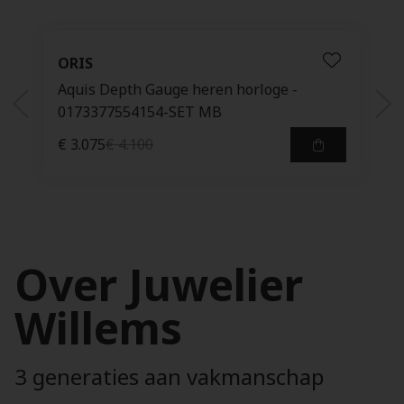
-KNOT0-0009R
single oorbel Nodo 9kt roosgoud- DHC3008_KNOTS_0
si
ORIS
Aquis Depth Gauge heren horloge -
0173377554154-SET MB
€ 3.075
€ 4.100
Over Juwelier
Willems
3 generaties aan vakmanschap