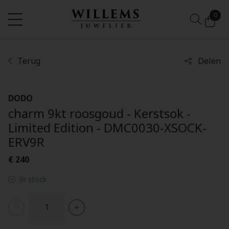
0
Terug
Delen
DODO
charm 9kt roosgoud - Kerstsok -
Limited Edition - DMC0030-XSOCK-
ERV9R
€ 240
In stock