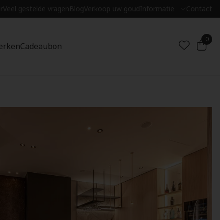
r
Veel gestelde vragen
Blog
Verkoop uw goud
Informatie
Contact
0
erken
Cadeaubon