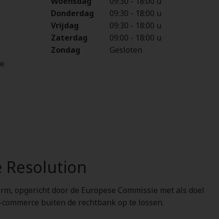
Woensdag
09:30
-
18:00 u
Donderdag
09:30
-
18:00 u
Vrijdag
09:30
-
18:00 u
Zaterdag
09:00
-
18:00 u
Zondag
Gesloten
be
e Resolution
orm, opgericht door de Europese Commissie met als doel
e-commerce buiten de rechtbank op te lossen.