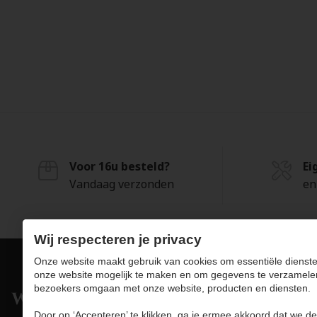
Voor 16u besteld?
Ei
Vandaag verzonden
en
Wij respecteren je privacy
Onze website maakt gebruik van cookies om essentiële dienste
onze website mogelijk te maken en om gegevens te verzamele
bezoekers omgaan met onze website, producten en diensten.
Pro
Door op ‘Accepteren’ te klikken, ga je ermee akkoord dat we de