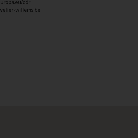
.europa.eu/odr
elier-willems.be