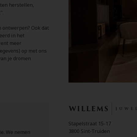
ten herstellen,
t".
n ontwerpen? Ook dat
eerd in het
rent meer
gegevens) op met ons
van je dromen
Stapelstraat 15-17
3800 Sint-Truiden
tie. We nemen