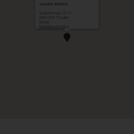
Juwelier Willems
Stapelstraat 15-17
3800 Sint-Truiden
België
Routebeschrijving