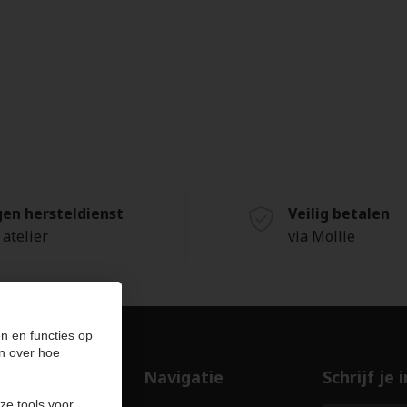
gen hersteldienst
Veilig betalen
 atelier
via Mollie
n en functies op
n over hoe
ducten
Navigatie
Schrijf je
ze tools voor