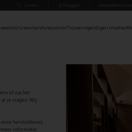
Zoeken
Inloggen
Hersteldienst
Ove
uwelen
Uurwerken
Accessoires
Trouwringen
Eigen creaties
M
ens of via het
al je vragen. Wij
.
 onze hersteldienst,
r meer informatie