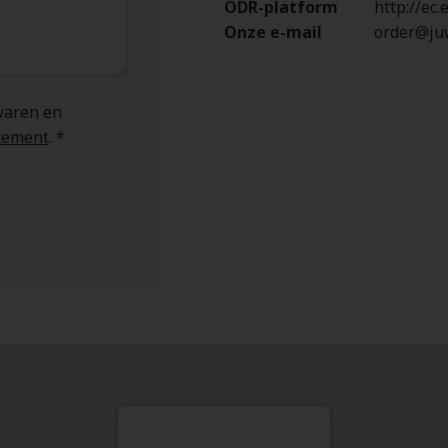
ODR-platform
http://ec
Onze e-mail
order@juw
waren en
atement
. *