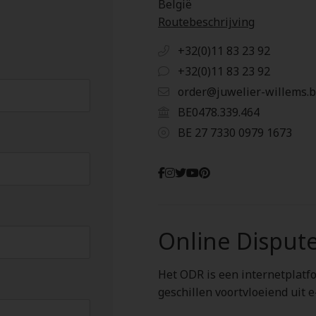
België
Routebeschrijving
+32(0)11 83 23 92
+32(0)11 83 23 92
order@juwelier-willems.
BE0478.339.464
BE 27 7330 0979 1673
Online Disput
Het ODR is een internetplatf
geschillen voortvloeiend uit 