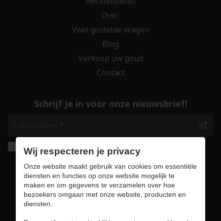
Hersteldienst
Over
Veel gestelde vragen
Blog
Verkoop uw goud
Contact
Schrijf je in voor onze nieuwsbrief!
Ik geef de toestemming om mijn gegevens te
Wij respecteren je privacy
bewaren en verwerken zoals aangegeven in
Onze website maakt gebruik van cookies om essentiële
onze
privacy statement
. *
diensten en functies op onze website mogelijk te
maken en om gegevens te verzamelen over hoe
bezoekers omgaan met onze website, producten en
Veilig online winkelen
diensten.