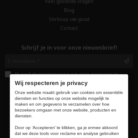
Veel gestelde vragen
Blog
Verkoop uw goud
Contact
Schrijf je in voor onze nieuwsbrief!
Ik geef de toestemming om mijn gegevens te
bewaren en verwerken zoals aangegeven in
Wij respecteren je privacy
onze
privacy statement
. *
Onze website maakt gebruik van cookies om essentiële
diensten en functies op onze website mogelijk te
maken en om gegevens te verzamelen over hoe
Veilig online winkelen
bezoekers omgaan met onze website, producten en
diensten.
Door op ‘Accepteren’ te klikken, ga je ermee akkoord
dat we deze tools voor reclame en analyse gebruiken