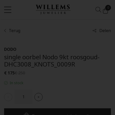
0
Terug
Delen
DODO
single oorbel Nodo 9kt roosgoud-
DHC3008_KNOTS_0009R
€ 175
€ 250
In stock