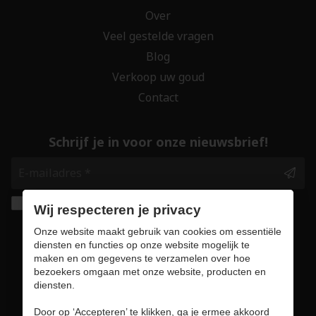
Over
Veel gestelde vragen
Blog
Verkoop uw goud
Contact
Schrijf je in voor onze nieuwsbrief!
Ik geef de toestemming om mijn gegevens te
Wij respecteren je privacy
bewaren en verwerken zoals aangegeven in
Onze website maakt gebruik van cookies om essentiële
onze
privacy statement
. *
diensten en functies op onze website mogelijk te
maken en om gegevens te verzamelen over hoe
bezoekers omgaan met onze website, producten en
Veilig online winkelen
diensten.
Door op ‘Accepteren’ te klikken, ga je ermee akkoord