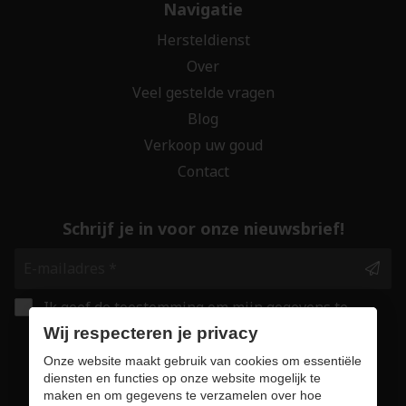
Navigatie
Hersteldienst
Over
Veel gestelde vragen
Blog
Verkoop uw goud
Contact
Schrijf je in voor onze nieuwsbrief!
Ik geef de toestemming om mijn gegevens te
bewaren en verwerken zoals aangegeven in
Wij respecteren je privacy
onze
privacy statement
. *
Onze website maakt gebruik van cookies om essentiële
diensten en functies op onze website mogelijk te
maken en om gegevens te verzamelen over hoe