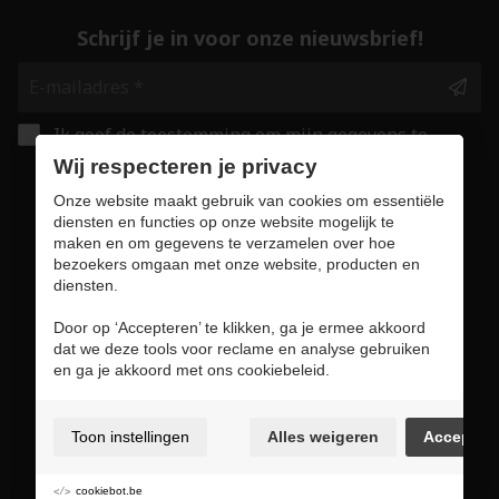
Schrijf je in voor onze nieuwsbrief!
Ik geef de toestemming om mijn gegevens te
bewaren en verwerken zoals aangegeven in
Wij respecteren je privacy
onze
privacy statement
. *
Onze website maakt gebruik van cookies om essentiële
diensten en functies op onze website mogelijk te
maken en om gegevens te verzamelen over hoe
Veilig online winkelen
bezoekers omgaan met onze website, producten en
diensten.
Door op ‘Accepteren’ te klikken, ga je ermee akkoord
dat we deze tools voor reclame en analyse gebruiken
Gebruiksvoorwaarden & privacybeleid
en ga je akkoord met ons cookiebeleid.
Cookie policy
Cookie voorkeuren
Toon instellingen
Alles weigeren
Accepter
Sitemap
Login
cookiebot.be