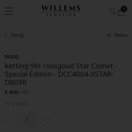
0
Terug
Delen
DODO
ketting 9kt roosgoud Star Comet -
Special Edition - DCC4004-XSTAR-
DB09R
€ 410
€ 590
In stock