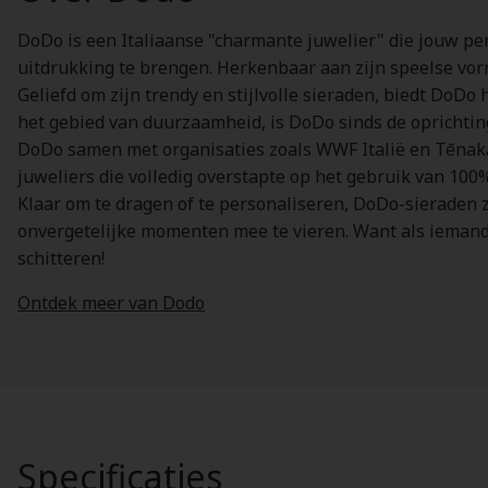
DoDo is een Italiaanse "charmante juwelier" die jouw per
uitdrukking te brengen. Herkenbaar aan zijn speelse vorm
Geliefd om zijn trendy en stijlvolle sieraden, biedt DoDo
het gebied van duurzaamheid, is DoDo sinds de oprichting
DoDo samen met organisaties zoals WWF Italië en Tēnak
juweliers die volledig overstapte op het gebruik van 10
Klaar om te dragen of te personaliseren, DoDo-sieraden zi
onvergetelijke momenten mee te vieren. Want als iemand w
schitteren!
Ontdek meer van Dodo
Specificaties