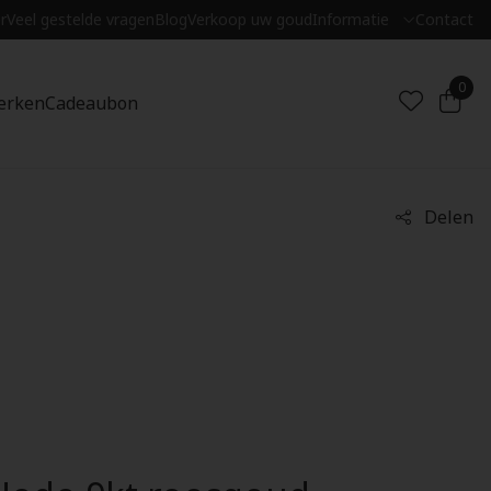
r
Veel gestelde vragen
Blog
Verkoop uw goud
Informatie
Contact
0
erken
Cadeaubon
Delen