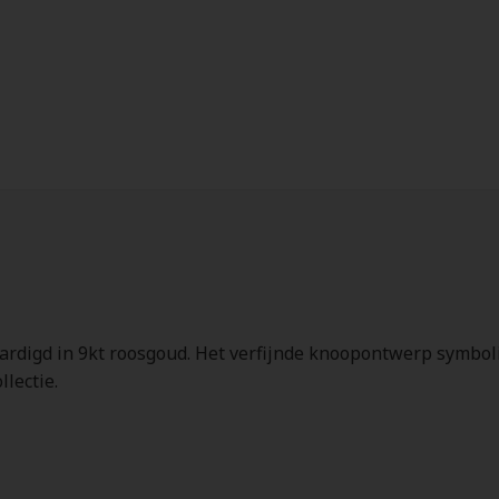
ervaardigd in 9kt roosgoud. Het verfijnde knoopontwerp symb
llectie.