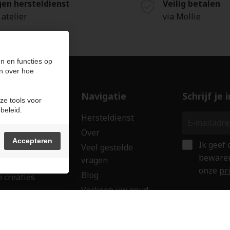
gen hersteldienst
Veilig betalen
 atelier
via Mollie
n en functies op
n over hoe
ducten
Navigatie
Schrijf je
ze tools voor
beleid.
len
Hersteldienst
erken
Over
Accepteren
Ik geef
ssoires
Veel gestelde
bewaren
vragen
wringen
onze
pr
Blog
 creaties
Verkoop uw goud
ken
Contact
aubon
Veilig onl