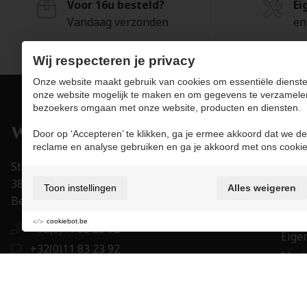
Voor 16u besteld?
Ei
Vandaag verzonden
en
Wij respecteren je privacy
Onze website maakt gebruik van cookies om essentiële dienste
onze website mogelijk te maken en om gegevens te verzamele
bezoekers omgaan met onze website, producten en diensten.
Pro
Door op ‘Accepteren’ te klikken, ga je ermee akkoord dat we de
reclame en analyse gebruiken en ga je akkoord met ons cookie
Juwe
Stapelstraat 15-17
Uurw
3800 Sint-Truiden
Toon instellingen
Alles weigeren
Acce
België
Trou
cookiebot.be
+32(0)11 83 23 92
Eigen
+32(0)11 83 23 92
Mer
order@juwelier-willems.be
Cade
BE0478.339.464