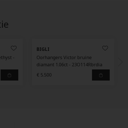
tie
BIGLI
thyst -
Oorhangers Victor bruine
diamant 1.06ct - 23O114Rbrdia
€ 5.500