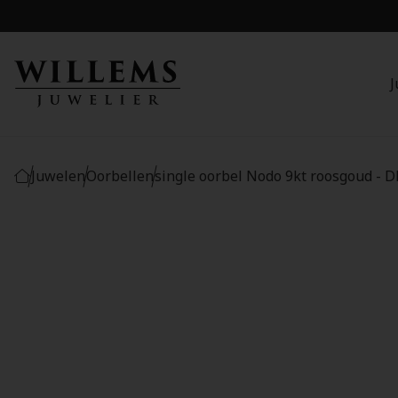
J
Juwelen
Oorbellen
single oorbel Nodo 9kt roosgoud 