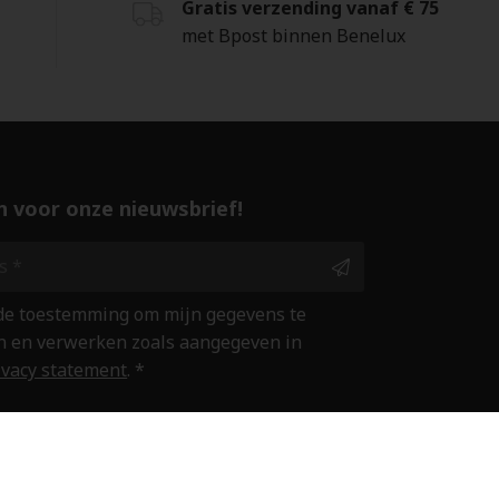
Gratis verzending vanaf € 75
met Bpost binnen Benelux
 in voor onze nieuwsbrief!
 de toestemming om mijn gegevens te
 en verwerken zoals aangegeven in
ivacy statement
. *
ine winkelen