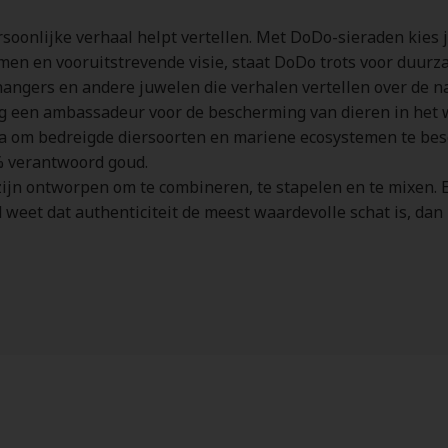
soonlijke verhaal helpt vertellen. Met DoDo-sieraden kies 
en en vooruitstrevende visie, staat DoDo trots voor duurza
 hangers en andere juwelen die verhalen vertellen over de na
 een ambassadeur voor de bescherming van dieren in het wil
a om bedreigde diersoorten en mariene ecosystemen te be
0% verantwoord goud.
jn ontworpen om te combineren, te stapelen en te mixen. Elk 
eet dat authenticiteit de meest waardevolle schat is, dan 