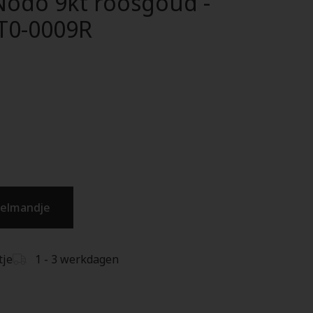
Nodo 9kt roosgoud -
T0-0009R
kelmandje
tje
1 - 3 werkdagen