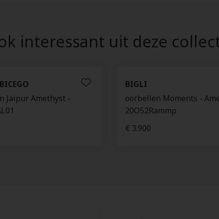
k interessant uit deze collec
BICEGO
BIGLI
n Jaipur Amethyst -
oorbellen Moments - Ame
AL01
20O52Rammp
€ 3.900