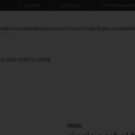
Zoeken
Inloggen
Hersteldienst
Ove
uwelen
Uurwerken
Accessoires
Trouwringen
Eigen creaties
M
- DHC2003-KNOT0-0009R
DODO