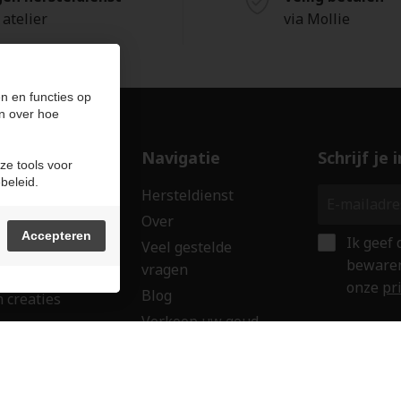
 atelier
via Mollie
n en functies op
n over hoe
ducten
Navigatie
Schrijf je
ze tools voor
beleid.
len
Hersteldienst
erken
Over
Accepteren
Ik geef
ssoires
Veel gestelde
bewaren
vragen
wringen
onze
pr
Blog
 creaties
Verkoop uw goud
ken
Contact
aubon
Veilig onl