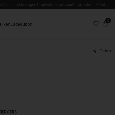
r
Veel gestelde vragen
Blog
Verkoop uw goud
Informatie
Contact
0
erken
Cadeaubon
Delen
BERGERS