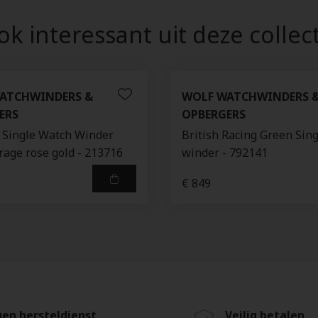
k interessant uit deze collec
ATCHWINDERS &
WOLF WATCHWINDERS 
ERS
OPBERGERS
 Single Watch Winder
British Racing Green Sin
rage rose gold - 213716
winder - 792141
€ 849
gen hersteldienst
Veilig betalen