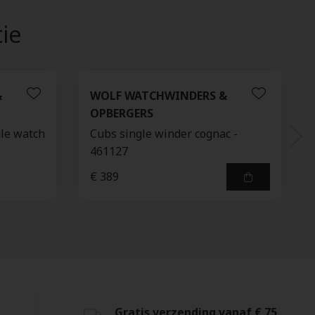
tie
&
WOLF WATCHWINDERS &
OPBERGERS
gle watch
Cubs single winder cognac -
461127
€ 389
Gratis verzending vanaf € 75