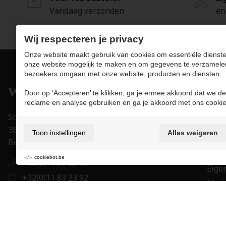
Vandaag verzonden
en
Wij respecteren je privacy
Onze website maakt gebruik van cookies om essentiële dienste
onze website mogelijk te maken en om gegevens te verzamele
bezoekers omgaan met onze website, producten en diensten.
Pro
Door op ‘Accepteren’ te klikken, ga je ermee akkoord dat we de
reclame en analyse gebruiken en ga je akkoord met ons cookie
Juwe
Stapelstraat 15-17
Uurw
3800 Sint-Truiden
Toon instellingen
Alles weigeren
Acce
België
Trou
cookiebot.be
+32(0)11 83 23 92
Eigen
+32(0)11 83 23 92
Mer
order@juwelier-willems.be
Cade
BE0478.339.464
BE 27 7330 0979 1673