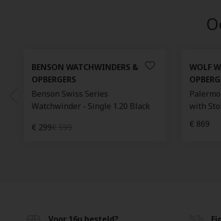
Oo
BENSON WATCHWINDERS &
WOLF W
OPBERGERS
OPBERG
Benson Swiss Series
Palermo
Watchwinder - Single 1.20 Black
with Sto
€ 869
€ 299
€ 599
Voor 16u besteld?
Ei