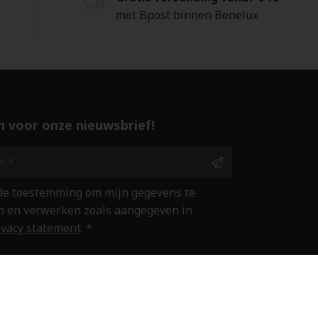
met Bpost binnen Benelux
 in voor onze nieuwsbrief!
 de toestemming om mijn gegevens te
 en verwerken zoals aangegeven in
ivacy statement
. *
ine winkelen