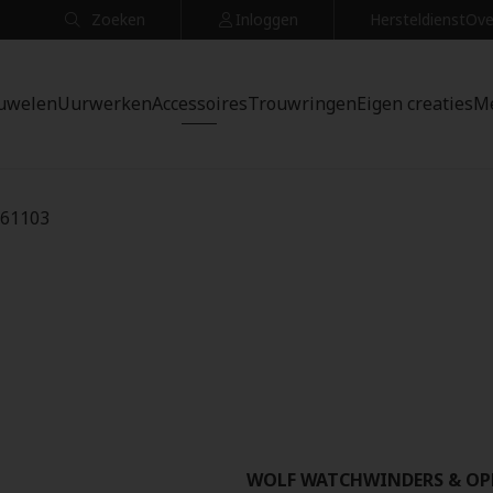
Zoeken
Inloggen
Hersteldienst
Ove
uwelen
Uurwerken
Accessoires
Trouwringen
Eigen creaties
M
461103
WOLF WATCHWINDERS & OP