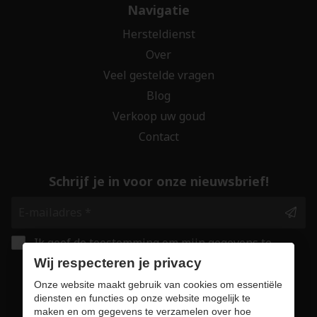
Navigatie
Hersteldienst
Over
Veel gestelde vragen
Blog
Verkoop uw goud
Contact
Schrijf je in voor onze nieuwsbrief!
Ik geef de toestemming om mijn gegevens te
bewaren en verwerken zoals aangegeven in
Wij respecteren je privacy
onze
privacy statement
. *
Onze website maakt gebruik van cookies om essentiële
diensten en functies op onze website mogelijk te
maken en om gegevens te verzamelen over hoe