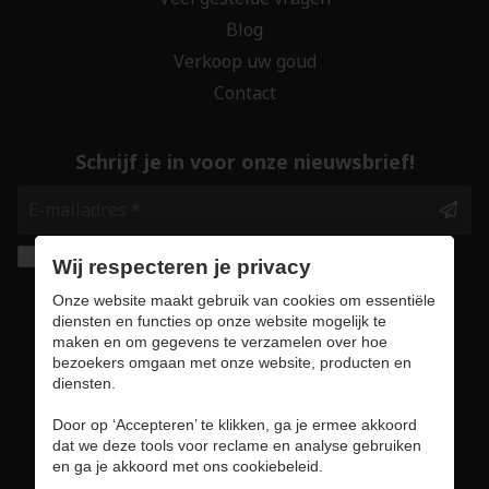
Blog
Verkoop uw goud
Contact
Schrijf je in voor onze nieuwsbrief!
Ik geef de toestemming om mijn gegevens te
Wij respecteren je privacy
bewaren en verwerken zoals aangegeven in
Onze website maakt gebruik van cookies om essentiële
onze
privacy statement
. *
diensten en functies op onze website mogelijk te
maken en om gegevens te verzamelen over hoe
bezoekers omgaan met onze website, producten en
Veilig online winkelen
diensten.
Door op ‘Accepteren’ te klikken, ga je ermee akkoord
dat we deze tools voor reclame en analyse gebruiken
en ga je akkoord met ons cookiebeleid.
Gebruiksvoorwaarden & privacybeleid