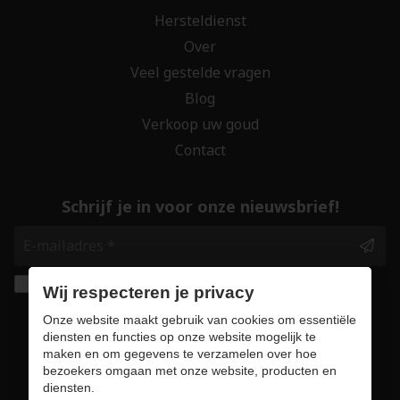
Hersteldienst
Over
Veel gestelde vragen
Blog
Verkoop uw goud
Contact
Schrijf je in voor onze nieuwsbrief!
Ik geef de toestemming om mijn gegevens te
Wij respecteren je privacy
bewaren en verwerken zoals aangegeven in
Onze website maakt gebruik van cookies om essentiële
onze
privacy statement
. *
diensten en functies op onze website mogelijk te
maken en om gegevens te verzamelen over hoe
bezoekers omgaan met onze website, producten en
Veilig online winkelen
diensten.