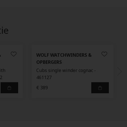
tie
&
WOLF WATCHWINDERS &
OPBERGERS
ith
Cubs single winder cognac -
02
461127
€ 389