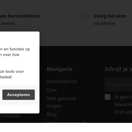
gen hersteldienst
Veilig betalen
 atelier
via Mollie
n en functies op
n over hoe
ducten
Navigatie
Schrijf je
ze tools voor
beleid.
len
Hersteldienst
erken
Over
Accepteren
Ik geef
ssoires
Veel gestelde
bewaren
vragen
wringen
onze
pr
Blog
 creaties
Verkoop uw goud
ken
Contact