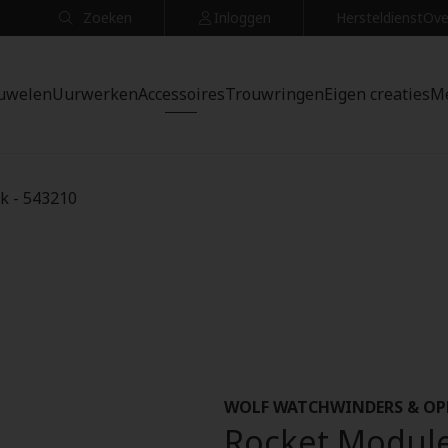
Zoeken
Inloggen
Hersteldienst
Ove
uwelen
Uurwerken
Accessoires
Trouwringen
Eigen creaties
M
k - 543210
WOLF WATCHWINDERS & OP
Rocket Module