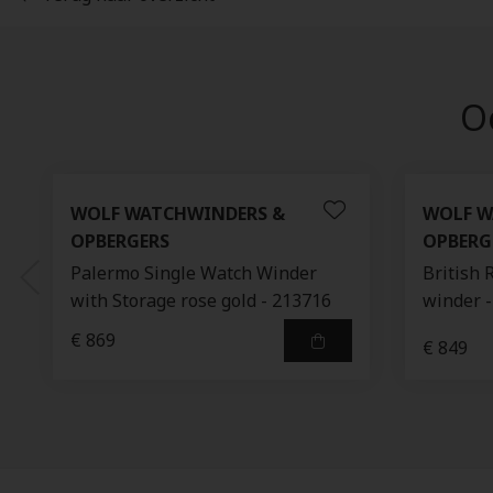
Oo
WOLF WATCHWINDERS &
WOLF W
OPBERGERS
OPBERG
Palermo Single Watch Winder
British 
with Storage rose gold - 213716
winder 
€ 869
€ 849