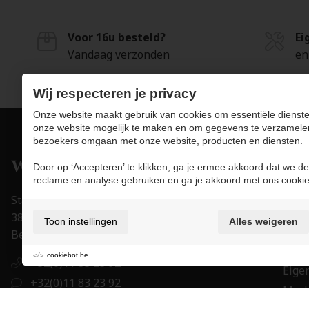
Voor 16u besteld?
Ei
Vandaag verzonden
en
Wij respecteren je privacy
Onze website maakt gebruik van cookies om essentiële dienste
onze website mogelijk te maken en om gegevens te verzamele
bezoekers omgaan met onze website, producten en diensten.
Pro
Door op ‘Accepteren’ te klikken, ga je ermee akkoord dat we de
reclame en analyse gebruiken en ga je akkoord met ons cookie
Juwe
Stapelstraat 15-17
Uurw
3800 Sint-Truiden
Toon instellingen
Alles weigeren
Acce
België
Trou
cookiebot.be
+32(0)11 83 23 92
Eigen
+32(0)11 83 23 92
Mer
order@juwelier-willems.be