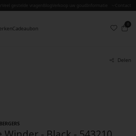
r
Veel gestelde vragen
Blog
Verkoop uw goud
Informatie
Contact
0
erken
Cadeaubon
Delen
BERGERS
 Winder - Black - 543210