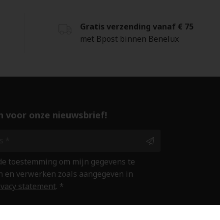
Gratis verzending vanaf € 75
met Bpost binnen Benelux
 in voor onze nieuwsbrief!
 de toestemming om mijn gegevens te
 en verwerken zoals aangegeven in
ivacy statement
. *