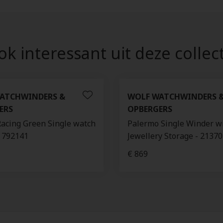
k interessant uit deze collec
ATCHWINDERS &
WOLF WATCHWINDERS 
ERS
OPBERGERS
Racing Green Single watch
Palermo Single Winder w
- 792141
Jewellery Storage - 2137
€ 869