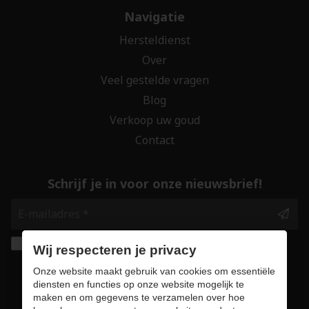
Navigatie
Hersteldienst
Over
Veel gestelde vragen
Blog
Verkoop uw goud
Contact
Schrijf je in voor onze nieuwsbrief!
Ik geef de toestemming om mijn gegevens te
Wij respecteren je privacy
bewaren en verwerken zoals aangegeven in
Onze website maakt gebruik van cookies om essentiële
onze
privacy statement
. *
diensten en functies op onze website mogelijk te
maken en om gegevens te verzamelen over hoe