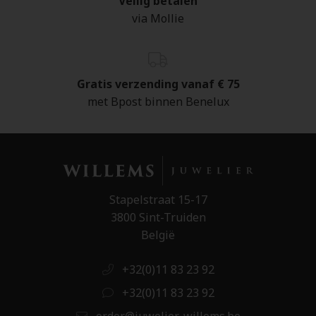
Veilig betalen
via Mollie
Gratis verzending vanaf € 75
met Bpost binnen Benelux
Stapelstraat 15-17
3800 Sint-Truiden
België
+32(0)11 83 23 92
+32(0)11 83 23 92
order@juwelier-willems.be