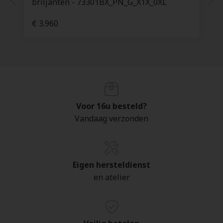
briljanten - 73301BX_PN_G_X1X_0XL
€ 3.960
Voor 16u besteld?
Vandaag verzonden
Eigen hersteldienst
en atelier