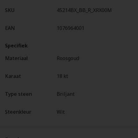
SKU
45214BX_BB_R_XRX00M
EAN
1076964001
Specifiek
Materiaal
Roosgoud
Karaat
18 kt
Type steen
Briljant
Steenkleur
Wit