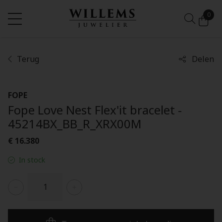
0
Terug
Delen
FOPE
Fope Love Nest Flex'it bracelet -
45214BX_BB_R_XRX00M
€ 16.380
In stock