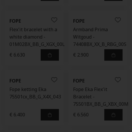
FOPE
FOPE
Flex'it bracelet with a
Armband Prima
white diamond -
Witgoud -
01M02BX_BB_G_XGX_00L
74408BX_XX_B_RBG_00S
€ 6.630
€ 2.900
FOPE
FOPE
Fope ketting Eka
Fope Eka Flex'it
75501cx_BB_G_X4X_043
Bracelet -
75501BX_BB_G_XBX_00M
€ 6.400
€ 6.560