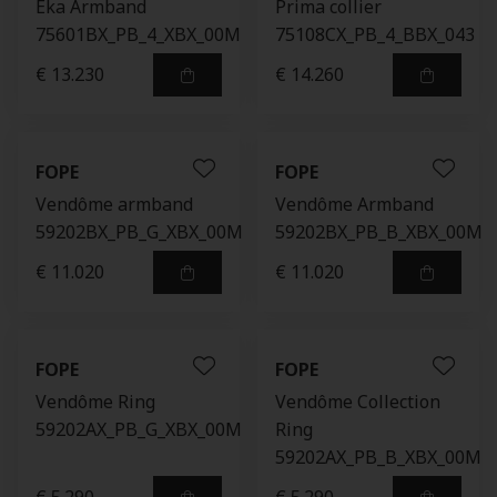
Eka Armband
Prima collier
75601BX_PB_4_XBX_00M
75108CX_PB_4_BBX_043
€ 13.230
€ 14.260
FOPE
FOPE
Vendôme armband
Vendôme Armband
59202BX_PB_G_XBX_00M
59202BX_PB_B_XBX_00M
€ 11.020
€ 11.020
FOPE
FOPE
Vendôme Ring
Vendôme Collection
59202AX_PB_G_XBX_00M
Ring
59202AX_PB_B_XBX_00M