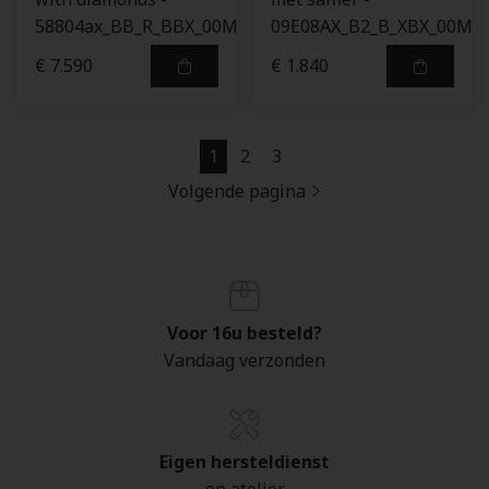
58804ax_BB_R_BBX_00M
09E08AX_B2_B_XBX_00M
€ 7.590
€ 1.840
1
2
3
Volgende pagina
Voor 16u besteld?
Vandaag verzonden
Eigen hersteldienst