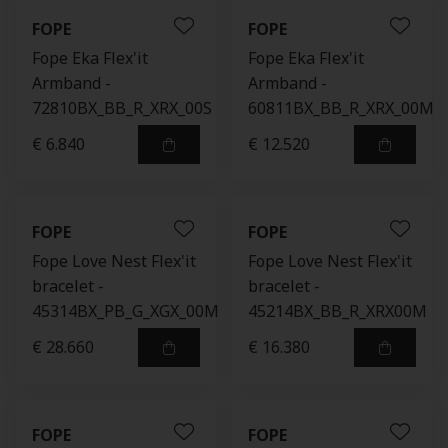
FOPE
FOPE
Fope Eka Flex'it
Fope Eka Flex'it
Armband -
Armband -
72810BX_BB_R_XRX_00S
60811BX_BB_R_XRX_00M
€ 6.840
€ 12.520
FOPE
FOPE
Fope Love Nest Flex'it
Fope Love Nest Flex'it
bracelet -
bracelet -
45314BX_PB_G_XGX_00M
45214BX_BB_R_XRX00M
€ 28.660
€ 16.380
FOPE
FOPE