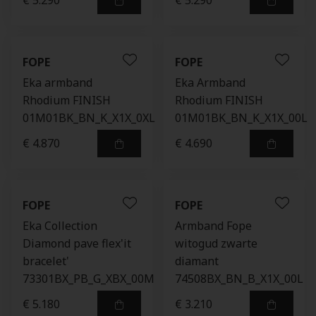
€ 5.290
€ 5.290
FOPE
FOPE
Eka armband
Eka Armband
Rhodium FINISH
Rhodium FINISH
01M01BK_BN_K_X1X_0XL
01M01BK_BN_K_X1X_00L
€ 4.870
€ 4.690
FOPE
FOPE
Eka Collection
Armband Fope
Diamond pave flex'it
witogud zwarte
bracelet'
diamant
73301BX_PB_G_XBX_00M
74508BX_BN_B_X1X_00L
€ 5.180
€ 3.210