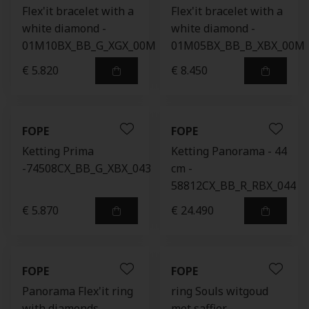
Flex'it bracelet with a
Flex'it bracelet with a
white diamond -
white diamond -
01M10BX_BB_G_XGX_00M
01M05BX_BB_B_XBX_00M
€ 5.820
€ 8.450
FOPE
FOPE
Ketting Prima
Ketting Panorama - 44
-74508CX_BB_G_XBX_043
cm -
58812CX_BB_R_RBX_044
€ 5.870
€ 24.490
FOPE
FOPE
Panorama Flex'it ring
ring Souls witgoud
with diamonds -
met saffier -