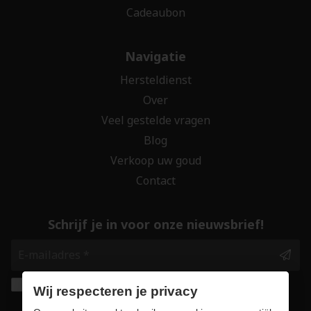
Cadeaubon
Navigatie
Hersteldienst
Over
Veel gestelde vragen
Blog
Verkoop uw goud
Contact
Schrijf je in voor onze nieuwsbrief!
Ik geef de toestemming om mijn gegevens te
Wij respecteren je privacy
bewaren en verwerken zoals aangegeven in