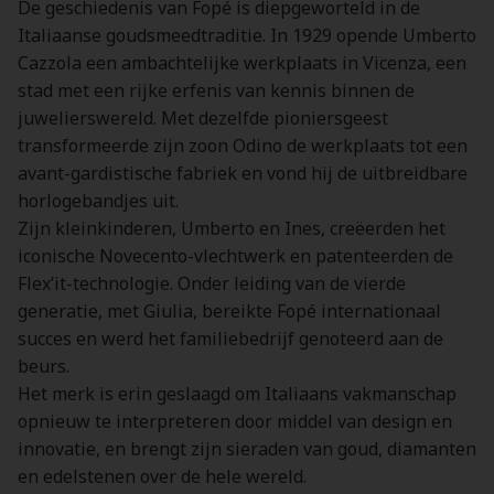
De geschiedenis van Fopé is diepgeworteld in de
Italiaanse goudsmeedtraditie. In 1929 opende Umberto
Cazzola een ambachtelijke werkplaats in Vicenza, een
stad met een rijke erfenis van kennis binnen de
juwelierswereld. Met dezelfde pioniersgeest
transformeerde zijn zoon Odino de werkplaats tot een
avant-gardistische fabriek en vond hij de uitbreidbare
horlogebandjes uit.
Zijn kleinkinderen, Umberto en Ines, creëerden het
iconische Novecento-vlechtwerk en patenteerden de
Flex’it-technologie. Onder leiding van de vierde
generatie, met Giulia, bereikte Fopé internationaal
succes en werd het familiebedrijf genoteerd aan de
beurs.
Het merk is erin geslaagd om Italiaans vakmanschap
opnieuw te interpreteren door middel van design en
innovatie, en brengt zijn sieraden van goud, diamanten
en edelstenen over de hele wereld.