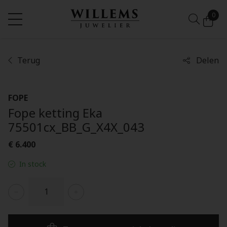
0
Terug
Delen
FOPE
Fope ketting Eka
75501cx_BB_G_X4X_043
€ 6.400
In stock