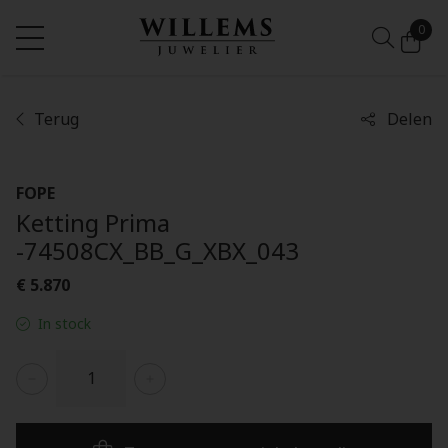
0
Terug
Delen
FOPE
Ketting Prima
-74508CX_BB_G_XBX_043
€ 5.870
In stock