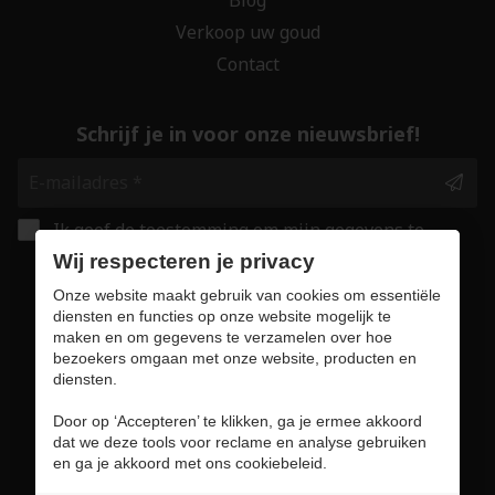
Verkoop uw goud
Contact
Schrijf je in voor onze nieuwsbrief!
Ik geef de toestemming om mijn gegevens te
bewaren en verwerken zoals aangegeven in
Wij respecteren je privacy
onze
privacy statement
. *
Onze website maakt gebruik van cookies om essentiële
diensten en functies op onze website mogelijk te
maken en om gegevens te verzamelen over hoe
Veilig online winkelen
bezoekers omgaan met onze website, producten en
diensten.
Door op ‘Accepteren’ te klikken, ga je ermee akkoord
dat we deze tools voor reclame en analyse gebruiken
Gebruiksvoorwaarden & privacybeleid
en ga je akkoord met ons cookiebeleid.
Cookie policy