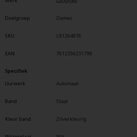
Merk
Longines
Doelgroep
Dames
SKU
L81264876
EAN
7612356231798
Specifiek
Uurwerk
Automaat
Band
Staal
Kleur band
Zilverkleurig
Wijzerplaat
Wit