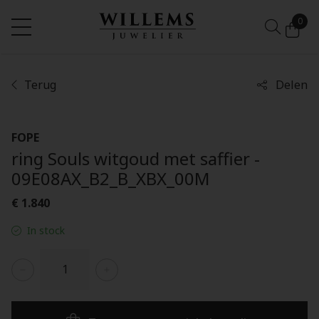
0
Terug
Delen
FOPE
ring Souls witgoud met saffier -
09E08AX_B2_B_XBX_00M
€ 1.840
In stock