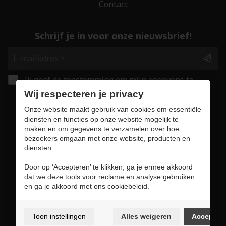
Contact
Schrijf je in voor onze nieuwsbrief!
Ik geef de toestemming om mijn gegevens te
bewaren en verwerken zoals aangegeven in
Wij respecteren je privacy
onze
privacy statement
. *
Onze website maakt gebruik van cookies om essentiële
diensten en functies op onze website mogelijk te
maken en om gegevens te verzamelen over hoe
Veilig online winkelen
bezoekers omgaan met onze website, producten en
diensten.
Door op ‘Accepteren’ te klikken, ga je ermee akkoord
dat we deze tools voor reclame en analyse gebruiken
Gebruiksvoorwaarden & privacybeleid
en ga je akkoord met ons cookiebeleid.
Cookie policy
Cookie voorkeuren
Toon instellingen
Alles weigeren
Accepter
Sitemap