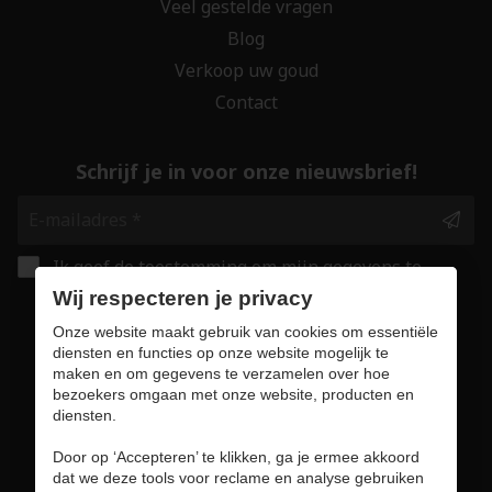
Veel gestelde vragen
Blog
Verkoop uw goud
Contact
Schrijf je in voor onze nieuwsbrief!
Ik geef de toestemming om mijn gegevens te
bewaren en verwerken zoals aangegeven in
Wij respecteren je privacy
onze
privacy statement
. *
Onze website maakt gebruik van cookies om essentiële
diensten en functies op onze website mogelijk te
maken en om gegevens te verzamelen over hoe
Veilig online winkelen
bezoekers omgaan met onze website, producten en
diensten.
Door op ‘Accepteren’ te klikken, ga je ermee akkoord
dat we deze tools voor reclame en analyse gebruiken