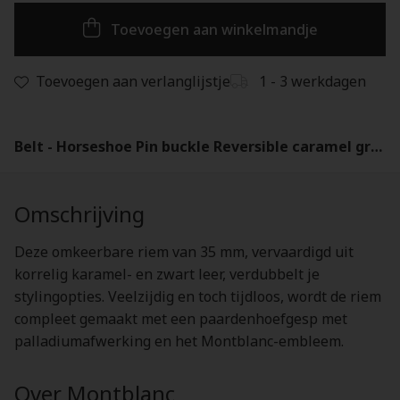
Toevoegen aan winkelmandje
Toevoegen aan verlanglijstje
1 - 3 werkdagen
Belt - Horseshoe Pin buckle Reversible caramel grainy/black grainy leather - 198630
Omschrijving
Deze omkeerbare riem van 35 mm, vervaardigd uit
korrelig karamel- en zwart leer, verdubbelt je
stylingopties. Veelzijdig en toch tijdloos, wordt de riem
compleet gemaakt met een paardenhoefgesp met
palladiumafwerking en het Montblanc-embleem.
Over Montblanc