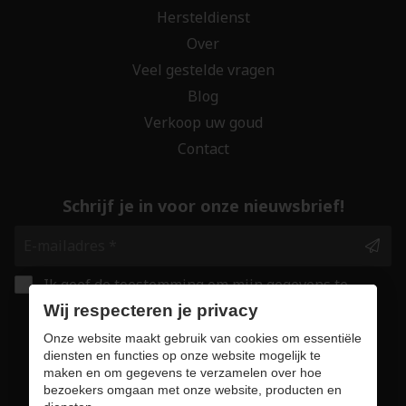
Hersteldienst
Over
Veel gestelde vragen
Blog
Verkoop uw goud
Contact
Schrijf je in voor onze nieuwsbrief!
Ik geef de toestemming om mijn gegevens te
bewaren en verwerken zoals aangegeven in
Wij respecteren je privacy
onze
privacy statement
. *
Onze website maakt gebruik van cookies om essentiële
diensten en functies op onze website mogelijk te
maken en om gegevens te verzamelen over hoe
Veilig online winkelen
bezoekers omgaan met onze website, producten en