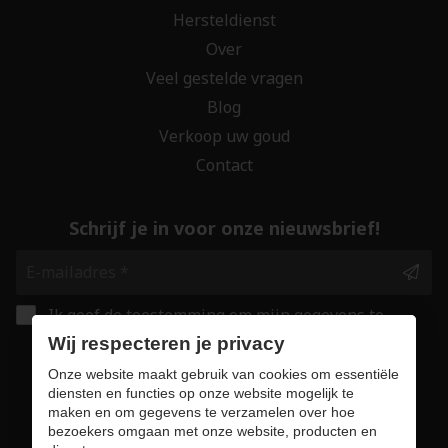
Hersteldienst
Over
Veel gestelde vragen
Blog
Verkoop uw goud
Contact
Schrijf je in voor onze nieuwsbrief!
Ik geef de toestemming om mijn gegevens te
bewaren en verwerken zoals aangegeven in
Wij respecteren je privacy
onze
privacy statement
. *
Onze website maakt gebruik van cookies om essentiële
diensten en functies op onze website mogelijk te
maken en om gegevens te verzamelen over hoe
Veilig online winkelen
bezoekers omgaan met onze website, producten en