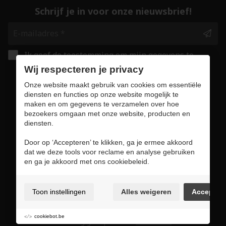
Schrijf je in voor onze nieuwsbrief!
Ik geef de toestemming om mijn gegevens te
bewaren en verwerken zoals aangegeven in
Wij respecteren je privacy
onze
privacy statement
. *
Onze website maakt gebruik van cookies om essentiële
diensten en functies op onze website mogelijk te
maken en om gegevens te verzamelen over hoe
Veilig online winkelen
bezoekers omgaan met onze website, producten en
diensten.
Door op ‘Accepteren’ te klikken, ga je ermee akkoord
dat we deze tools voor reclame en analyse gebruiken
Gebruiksvoorwaarden & privacybeleid
en ga je akkoord met ons cookiebeleid.
Cookie policy
Cookie voorkeuren
Toon instellingen
Alles weigeren
Accepter
Sitemap
Login
cookiebot.be
Met zorg geslepen door
ENABLERS