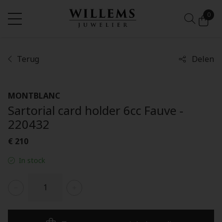
0
Terug
Delen
MONTBLANC
Sartorial card holder 6cc Fauve -
220432
€ 210
In stock