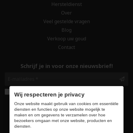
Hersteldienst
Over
Veel gestelde vragen
Blog
Verkoop uw goud
Contact
Schrijf je in voor onze nieuwsbrief!
Ik geef de toestemming om mijn gegevens te
Wij respecteren je privacy
bewaren en verwerken zoals aangegeven in
Onze website maakt gebruik van cookies om essentiële
onze
privacy statement
. *
diensten en functies op onze website mogelijk te
maken en om gegevens te verzamelen over hoe
bezoekers omgaan met onze website, producten en
Veilig online winkelen
diensten.