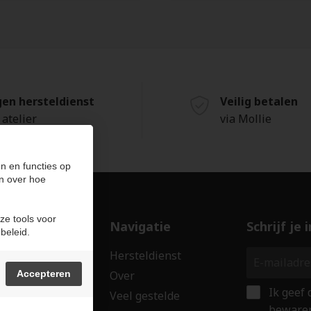
gen hersteldienst
Veilig betalen
 atelier
via Mollie
n en functies op
n over hoe
ze tools voor
ducten
Navigatie
Schrijf je
beleid.
len
Hersteldienst
erken
Accepteren
Over
Ik geef
ssoires
Veel gestelde
bewaren