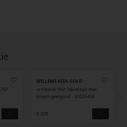
tie
WILLEMS KIDS GOLD
875P
armband 18kt Identiteit met
bloem geelgoud - ID0264GE
€ 329