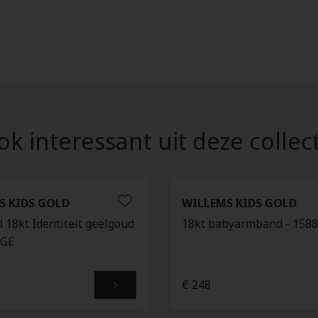
k interessant uit deze collec
S KIDS GOLD
WILLEMS KIDS GOLD
18kt Identiteit geelgoud
18kt babyarmband - 158
7GE
€ 248