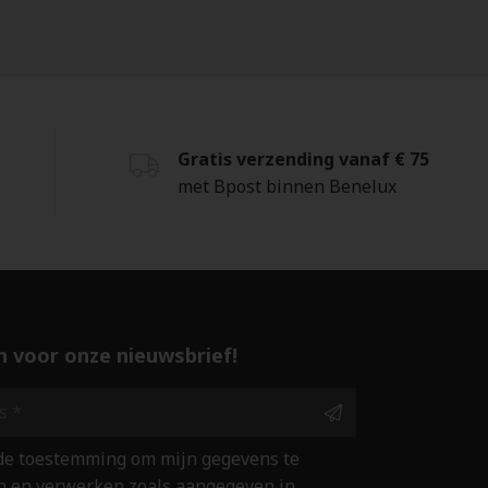
Gratis verzending vanaf € 75
met Bpost binnen Benelux
 in voor onze nieuwsbrief!
 de toestemming om mijn gegevens te
 en verwerken zoals aangegeven in