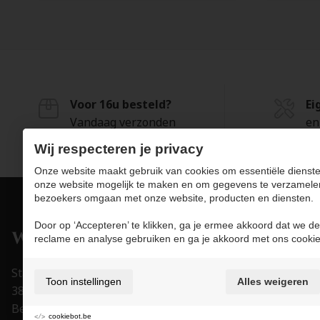
Voor 16u besteld?
Ei
Vandaag verzonden
en
Wij respecteren je privacy
Onze website maakt gebruik van cookies om essentiële dienste
onze website mogelijk te maken en om gegevens te verzamele
bezoekers omgaan met onze website, producten en diensten.
Door op ‘Accepteren’ te klikken, ga je ermee akkoord dat we de
Pro
reclame en analyse gebruiken en ga je akkoord met ons cookie
Juwe
Stapelstraat 15-17
Toon instellingen
Alles weigeren
Uurw
3800 Sint-Truiden
Acce
België
cookiebot.be