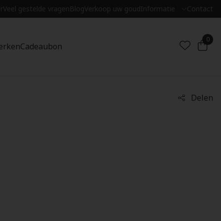
r
Veel gestelde vragen
Blog
Verkoop uw goud
Informatie
Contact
0
erken
Cadeaubon
Delen