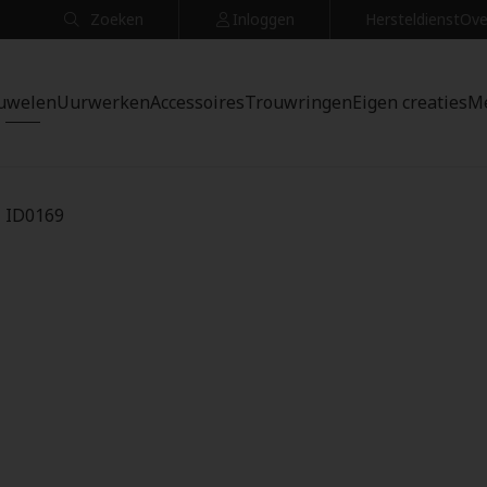
Zoeken
Inloggen
Hersteldienst
Ove
uwelen
Uurwerken
Accessoires
Trouwringen
Eigen creaties
M
- ID0169