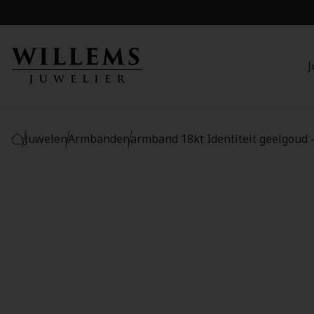
J
Juwelen
Armbanden
armband 18kt Identiteit geelgoud 