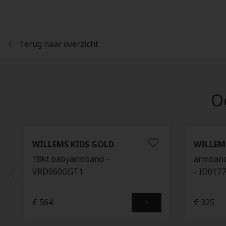
Terug naar overzicht
Oo
WILLEMS KIDS GOLD
WILLEM
18kt babyarmband -
armband 
VRD060GGT1
- ID017
€ 564
€ 325