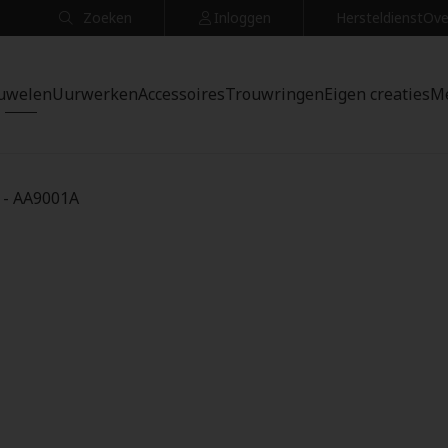
Zoeken
Inloggen
Hersteldienst
Ove
uwelen
Uurwerken
Accessoires
Trouwringen
Eigen creaties
M
 - AA9001A