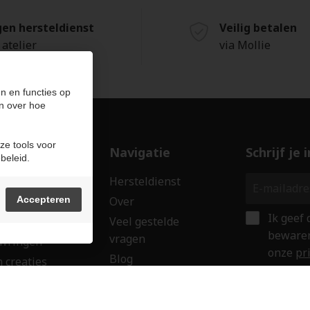
gen hersteldienst
Veilig betalen
 atelier
via Mollie
n en functies op
n over hoe
ze tools voor
ducten
Navigatie
Schrijf je
beleid.
len
Hersteldienst
erken
Accepteren
Over
Ik geef
ssoires
Veel gestelde
bewaren
vragen
wringen
onze
pr
Blog
 creaties
Verkoop uw goud
ken
Contact
aubon