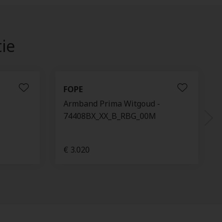
tie
FOPE
Armband Prima Witgoud -
74408BX_XX_B_RBG_00M
€ 3.020