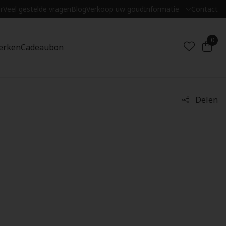
r
Veel gestelde vragen
Blog
Verkoop uw goud
Informatie
Contact
0
erken
Cadeaubon
Delen