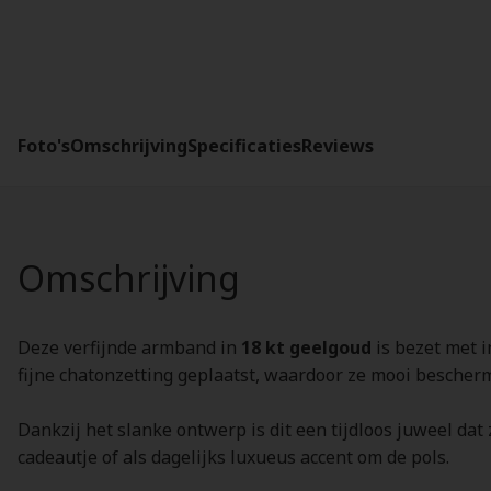
Foto's
Omschrijving
Specificaties
Reviews
Omschrijving
Deze verfijnde armband in
18 kt geelgoud
is bezet met i
fijne chatonzetting geplaatst, waardoor ze mooi bescherm
Dankzij het slanke ontwerp is dit een tijdloos juweel dat 
cadeautje of als dagelijks luxueus accent om de pols.