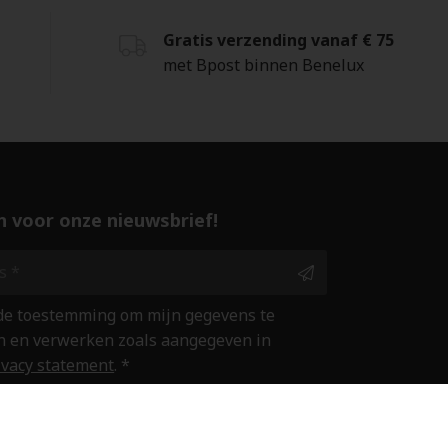
Gratis verzending vanaf € 75
met Bpost binnen Benelux
 in voor onze nieuwsbrief!
 de toestemming om mijn gegevens te
 en verwerken zoals aangegeven in
ivacy statement
. *