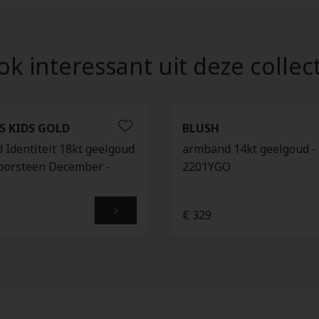
k interessant uit deze collec
S KIDS GOLD
BLUSH
Identiteit 18kt geelgoud
armband 14kt geelgoud -
oorsteen December -
2201YGO
€ 329