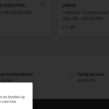
S CREATIONS
JAIBOR
 18kt B02A0246G
Collection Titanium soul 
Gold 18k - S5025JP990
€ 1.189
gen hersteldienst
Veilig betalen
 atelier
via Mollie
n en functies op
n over hoe