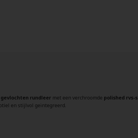
 gevlochten rundleer
met een verchroomde
polished rvs-s
iel en stijlvol geïntegreerd.