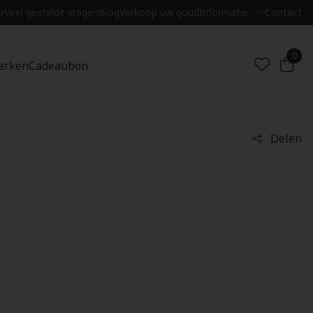
r
Veel gestelde vragen
Blog
Verkoop uw goud
Informatie
Contact
0
erken
Cadeaubon
Delen