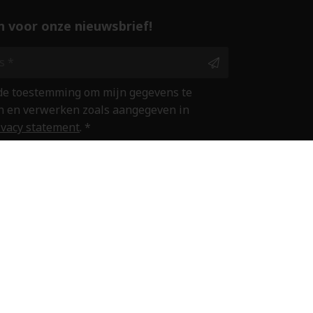
 in voor onze nieuwsbrief!
 de toestemming om mijn gegevens te
 en verwerken zoals aangegeven in
ivacy statement
. *
ine winkelen
Met zorg geslepen door
ENABLERS