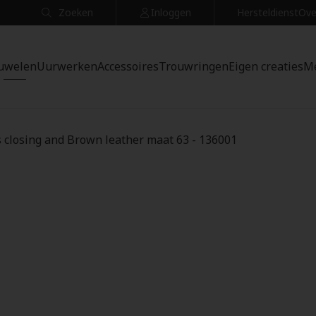
Zoeken
Inloggen
Hersteldienst
Ove
uwelen
Uurwerken
Accessoires
Trouwringen
Eigen creaties
M
s closing and Brown leather maat 63 - 136001