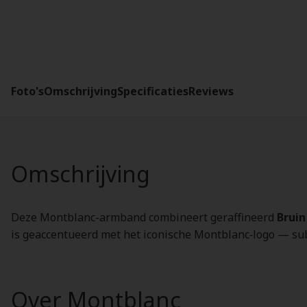
Foto's
Omschrijving
Specificaties
Reviews
Omschrijving
Deze Montblanc-armband combineert geraffineerd
Bruin
is geaccentueerd met het iconische Montblanc‑logo — subt
Over Montblanc