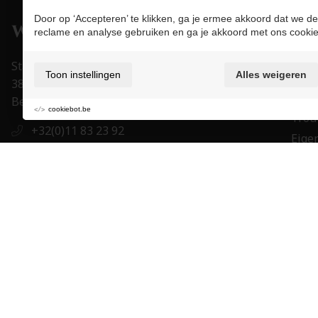
Door op ‘Accepteren’ te klikken, ga je ermee akkoord dat we de
Pro
reclame en analyse gebruiken en ga je akkoord met ons cookie
Juwe
Stapelstraat 15-17
Toon instellingen
Alles weigeren
Uurw
3800 Sint-Truiden
Acce
België
cookiebot.be
Trou
+32(0)11 83 23 92
Eigen
+32(0)11 83 23 92
Mer
order@juwelier-willems.be
Cade
BE0478.339.464
BE 27 7330 0979 1673
Gebruiksvoorwaarden & privacybeleid
Cookie policy
Cookie vo