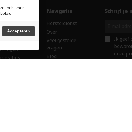
ze tools voor
ducten
Navigatie
Schrijf je
beleid.
len
Hersteldienst
erken
Accepteren
Over
Ik geef
ssoires
Veel gestelde
bewaren
vragen
wringen
onze
pr
Blog
 creaties
Verkoop uw goud
ken
Contact
aubon
Veilig onl
orkeuren
Sitemap
Login