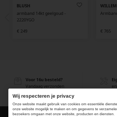
BLUSH
WILLEM
armband 14kt geelgoud -
Armband
2220YGO
€ 249
€ 765
Voor 16u besteld?
Ei
Vandaag verzonden
en
Wij respecteren je privacy
Onze website maakt gebruik van cookies om essentiële dienste
onze website mogelijk te maken en om gegevens te verzamele
bezoekers omgaan met onze website, producten en diensten.