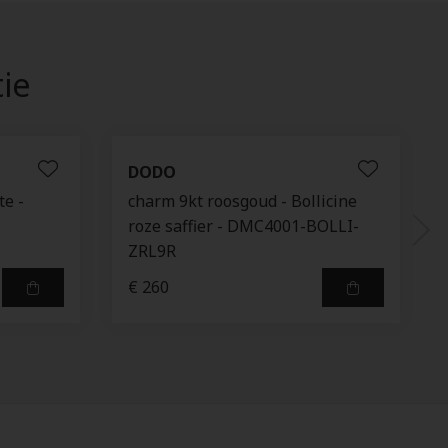
tie
DODO
e -
charm 9kt roosgoud - Bollicine
roze saffier - DMC4001-BOLLI-
ZRL9R
€ 260