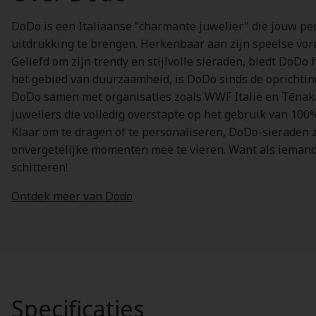
DoDo is een Italiaanse "charmante juwelier" die jouw per
uitdrukking te brengen. Herkenbaar aan zijn speelse vorm
Geliefd om zijn trendy en stijlvolle sieraden, biedt DoDo
het gebied van duurzaamheid, is DoDo sinds de oprichting
DoDo samen met organisaties zoals WWF Italië en Tēnak
juweliers die volledig overstapte op het gebruik van 10
Klaar om te dragen of te personaliseren, DoDo-sieraden zi
onvergetelijke momenten mee te vieren. Want als iemand w
schitteren!
Ontdek meer van Dodo
Specificaties