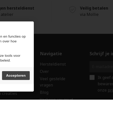
gen hersteldienst
Veilig betalen
 atelier
via Mollie
n en functies op
n over hoe
ducten
Navigatie
Schrijf je
ze tools voor
beleid.
len
Hersteldienst
erken
Over
Accepteren
Ik geef
ssoires
Veel gestelde
bewaren
vragen
wringen
onze
pr
Blog
 creaties
Verkoop uw goud
ken
Contact
aubon
Veilig onl