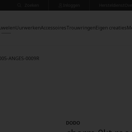
Zoeken
Inloggen
Hersteldienst
Ove
uwelen
Uurwerken
Accessoires
Trouwringen
Eigen creaties
M
4005-ANGES-0009R
DODO