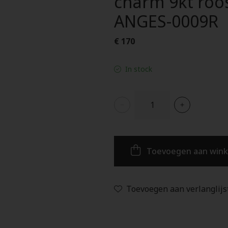
charm 9kt roo
ANGES-0009R
€ 170
In stock
Toevoegen aan win
Toevoegen aan verlanglijs