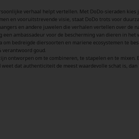
soonlijke verhaal helpt vertellen. Met DoDo-sieraden kies 
en en vooruitstrevende visie, staat DoDo trots voor duurza
 hangers en andere juwelen die verhalen vertellen over de na
 een ambassadeur voor de bescherming van dieren in het wil
a om bedreigde diersoorten en mariene ecosystemen te be
0% verantwoord goud.
jn ontworpen om te combineren, te stapelen en te mixen. Elk 
eet dat authenticiteit de meest waardevolle schat is, dan 