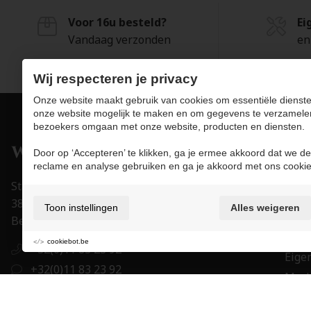
Voor 16u besteld?
Ei
Vandaag verzonden
en
Wij respecteren je privacy
Onze website maakt gebruik van cookies om essentiële dienste
onze website mogelijk te maken en om gegevens te verzamele
bezoekers omgaan met onze website, producten en diensten.
Pro
Door op ‘Accepteren’ te klikken, ga je ermee akkoord dat we de
reclame en analyse gebruiken en ga je akkoord met ons cookie
Juwe
Stapelstraat 15-17
Uurw
3800 Sint-Truiden
Toon instellingen
Alles weigeren
Acce
België
Trou
cookiebot.be
+32(0)11 83 23 92
Eigen
+32(0)11 83 23 92
Mer
order@juwelier-willems.be
Cade
BE0478.339.464