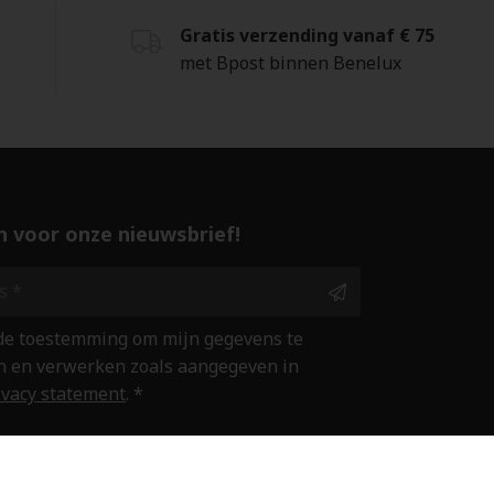
Gratis verzending vanaf € 75
met Bpost binnen Benelux
 in voor onze nieuwsbrief!
 de toestemming om mijn gegevens te
 en verwerken zoals aangegeven in
ivacy statement
. *
ine winkelen