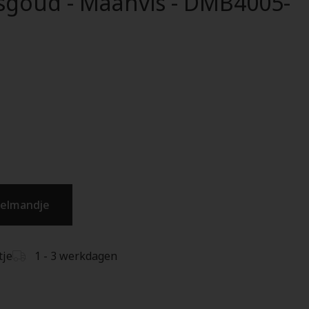
sgoud - Maanvis - DMB4005-
kelmandje
tje
1 - 3 werkdagen