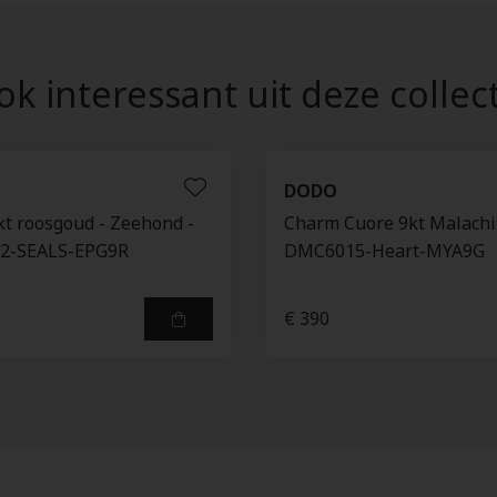
k interessant uit deze collec
DODO
t roosgoud - Zeehond -
Charm Cuore 9kt Malachit
2-SEALS-EPG9R
DMC6015-Heart-MYA9G
€ 390