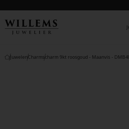
J
Juwelen
Charms
charm 9kt roosgoud - Maanvis - DMB