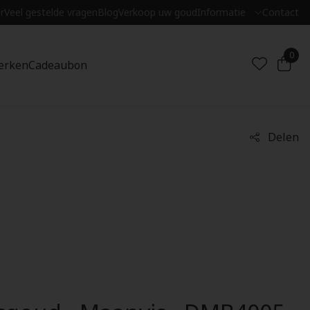
r
Veel gestelde vragen
Blog
Verkoop uw goud
Informatie
Contact
0
erken
Cadeaubon
Delen