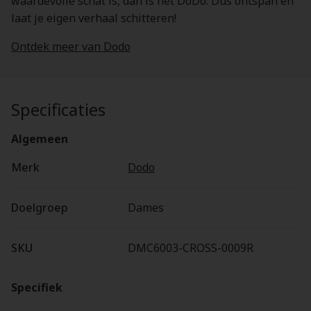
waardevolle schat is, dan is het DoDo. Dus ontspan en
laat je eigen verhaal schitteren!
Ontdek meer van Dodo
Specificaties
Algemeen
Merk
Dodo
Doelgroep
Dames
SKU
DMC6003-CROSS-0009R
Specifiek