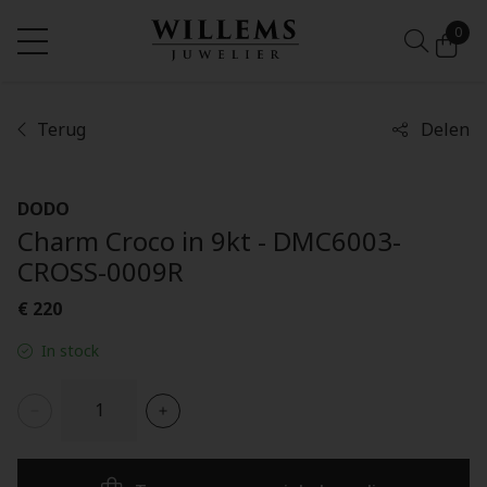
0
Terug
Delen
DODO
Charm Croco in 9kt - DMC6003-
CROSS-0009R
€ 220
In stock