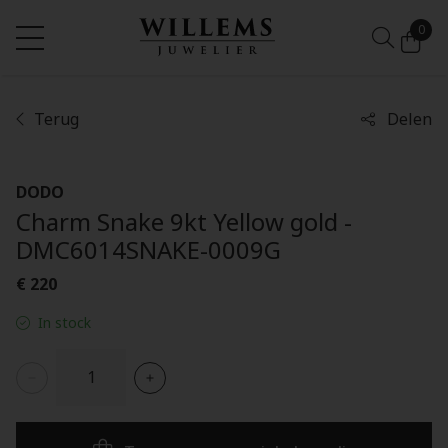
0
Terug
Delen
DODO
Charm Snake 9kt Yellow gold -
DMC6014SNAKE-0009G
€ 220
In stock