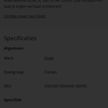
waardevolle schat is, dan is het DoDo. Dus ontspan en
laat je eigen verhaal schitteren!
Ontdek meer van Dodo
Specificaties
Algemeen
Merk
Dodo
Doelgroep
Dames
SKU
DMC6014SNAKE-0009G
Specifiek