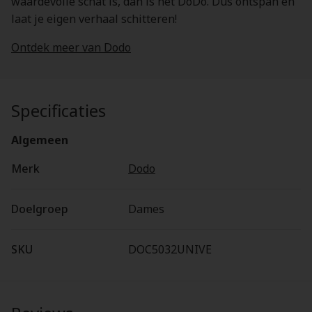
waardevolle schat is, dan is het DoDo. Dus ontspan en
laat je eigen verhaal schitteren!
Ontdek meer van Dodo
Specificaties
Algemeen
Merk
Dodo
Doelgroep
Dames
SKU
DOC5032UNIVE