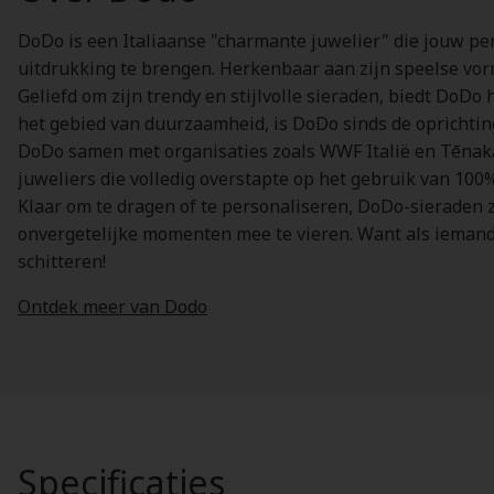
DoDo is een Italiaanse "charmante juwelier" die jouw per
uitdrukking te brengen. Herkenbaar aan zijn speelse vorm
Geliefd om zijn trendy en stijlvolle sieraden, biedt DoDo
het gebied van duurzaamheid, is DoDo sinds de oprichting
DoDo samen met organisaties zoals WWF Italië en Tēnak
juweliers die volledig overstapte op het gebruik van 10
Klaar om te dragen of te personaliseren, DoDo-sieraden zi
onvergetelijke momenten mee te vieren. Want als iemand w
schitteren!
Ontdek meer van Dodo
Specificaties