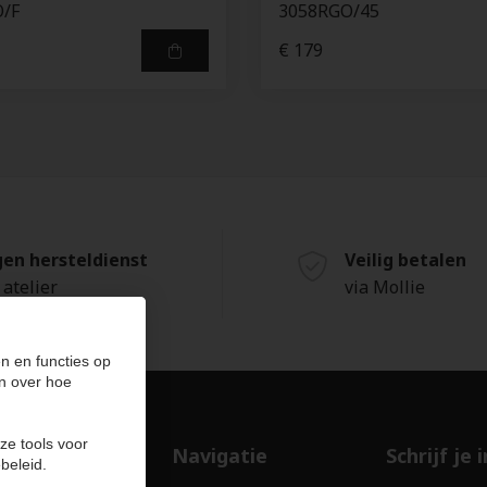
/F
3058RGO/45
€ 179
gen hersteldienst
Veilig betalen
 atelier
via Mollie
n en functies op
n over hoe
ze tools voor
ducten
Navigatie
Schrijf je
beleid.