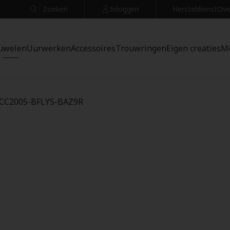
Zoeken
Inloggen
Hersteldienst
Ove
uwelen
Uurwerken
Accessoires
Trouwringen
Eigen creaties
M
 DCC2005-BFLYS-BAZ9R