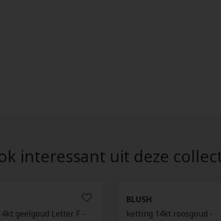
k interessant uit deze collec
BLUSH
14kt geelgoud Letter F -
ketting 14kt roosgoud -