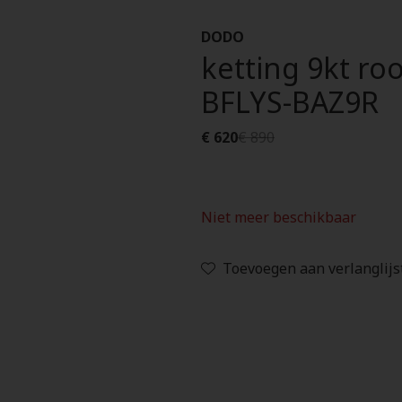
DODO
ketting 9kt ro
BFLYS-BAZ9R
€ 620
€ 890
Niet meer beschikbaar
Toevoegen aan verlanglijs