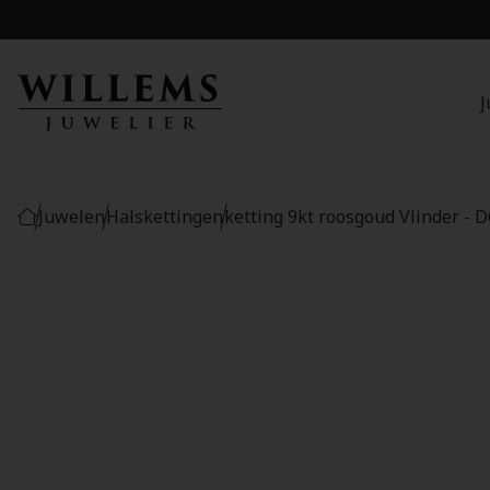
J
Juwelen
Halskettingen
ketting 9kt roosgoud Vlinder -