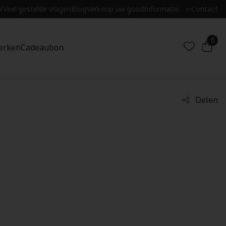
r
Veel gestelde vragen
Blog
Verkoop uw goud
Informatie
Contact
0
erken
Cadeaubon
Delen