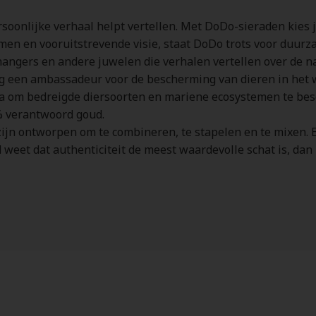
soonlijke verhaal helpt vertellen. Met DoDo-sieraden kies 
en en vooruitstrevende visie, staat DoDo trots voor duurza
 hangers en andere juwelen die verhalen vertellen over de na
 een ambassadeur voor de bescherming van dieren in het wil
a om bedreigde diersoorten en mariene ecosystemen te be
0% verantwoord goud.
jn ontworpen om te combineren, te stapelen en te mixen. Elk 
eet dat authenticiteit de meest waardevolle schat is, dan 