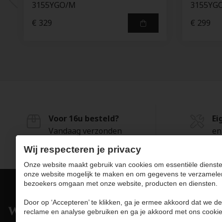
3155YGO/M
3155YGO
€ 329
€ 299
Voor 16u besteld?
Ei
Vandaag verzonden
en
Wij respecteren je privacy
Onze website maakt gebruik van cookies om essentiële dienste
onze website mogelijk te maken en om gegevens te verzamele
bezoekers omgaan met onze website, producten en diensten.
Door op ‘Accepteren’ te klikken, ga je ermee akkoord dat we de
Pro
reclame en analyse gebruiken en ga je akkoord met ons cookie