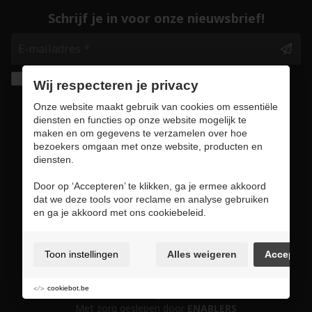
Schrijf je in voor onze nieuwsbrief!
Ik geef de toestemming om mijn gegevens te
Wij respecteren je privacy
bewaren en verwerken zoals aangegeven in
Onze website maakt gebruik van cookies om essentiële
onze
privacy statement
. *
diensten en functies op onze website mogelijk te
maken en om gegevens te verzamelen over hoe
bezoekers omgaan met onze website, producten en
Veilig online winkelen
diensten.
Door op ‘Accepteren’ te klikken, ga je ermee akkoord
dat we deze tools voor reclame en analyse gebruiken
en ga je akkoord met ons cookiebeleid.
Gebruiksvoorwaarden & privacybeleid
Cookie policy
Toon instellingen
Alles weigeren
Accepter
Cookie voorkeuren
Sitemap
cookiebot.be
Login
Met zorg geslepen door
ENABLERS