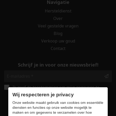
Navigatie
Hersteldienst
Over
Veel gestelde vragen
Blog
Verkoop uw goud
Contact
Schrijf je in voor onze nieuwsbrief!
Ik geef de toestemming om mijn gegevens te
bewaren en verwerken zoals aangegeven in
Wij respecteren je privacy
onze
privacy statement
. *
Onze website maakt gebruik van cookies om essentiële
diensten en functies op onze website mogelijk te
maken en om gegevens te verzamelen over hoe