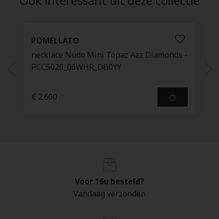
Ook interessant uit deze collectie
POMELLATO
necklace Nudo Mini Topaz Azz Diamonds -
PCC5020_06WHR_DB0YY
€ 2.600
Voor 16u besteld?
Vandaag verzonden