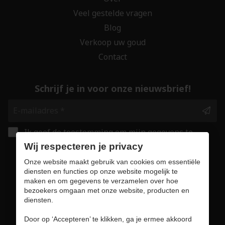
Veel gestelde vragen
Blog
Verkoop uw goud
Contact
Schrijf je in voor onze nieuwsbrief!
Ik geef de toestemming om mijn gegevens te
bewaren en verwerken zoals aangegeven in
Wij respecteren je privacy
onze
privacy statement
. *
Onze website maakt gebruik van cookies om essentiële
diensten en functies op onze website mogelijk te
maken en om gegevens te verzamelen over hoe
Veilig online winkelen
bezoekers omgaan met onze website, producten en
diensten.
Door op ‘Accepteren’ te klikken, ga je ermee akkoord