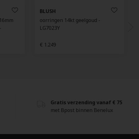
BLUSH
d 16mm
oorringen 14kt geelgoud -
-
LG7023Y
€ 1.249
Gratis verzending vanaf € 75
met Bpost binnen Benelux