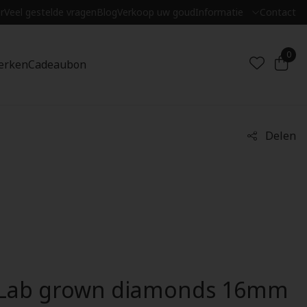
r
Veel gestelde vragen
Blog
Verkoop uw goud
Informatie
Contact
0
erken
Cadeaubon
Delen
l Lab grown diamonds 16mm