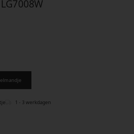
- LG7008W
kelmandje
tje
1 - 3 werkdagen