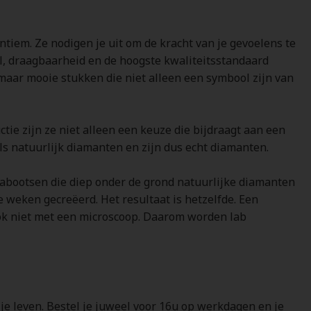
ntiem. Ze nodigen je uit om de kracht van je gevoelens te
l, draagbaarheid en de hoogste kwaliteitsstandaard
maar mooie stukken die niet alleen een symbool zijn van
e zijn ze niet alleen een keuze die bijdraagt aan een
s natuurlijk diamanten en zijn dus echt diamanten.
nabootsen die diep onder de grond natuurlijke diamanten
e weken gecreëerd. Het resultaat is hetzelfde. Een
r ook niet met een microscoop. Daarom worden lab
 je leven. Bestel je juweel voor 16u op werkdagen en je