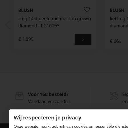
BLUSH
BLUSH
ring 14kt geelgoud met lab grown
ketting 
diamond - LG1019Y
diamon
€ 1.099
€ 669
Voor 16u besteld?
Ei
Vandaag verzonden
en
Wij respecteren je privacy
Onze website maakt gebruik van cookies om essentiële dienste