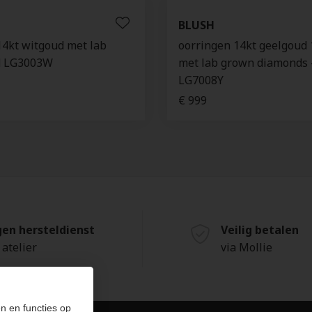
BLUSH
14kt witgoud met lab
oorringen 14kt geelgou
d LG3003W
met lab grown diamonds 
LG7008Y
€ 999
gen hersteldienst
Veilig betalen
 atelier
via Mollie
n en functies op