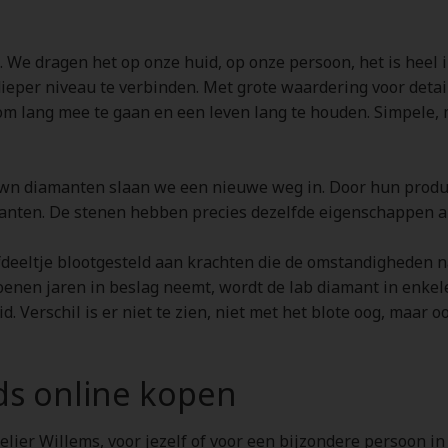
 We dragen het op onze huid, op onze persoon, het is heel i
ieper niveau te verbinden. Met grote waardering voor detai
om lang mee te gaan en een leven lang te houden. Simpele, 
n diamanten slaan we een nieuwe weg in. Door hun producti
anten. De stenen hebben precies dezelfde eigenschappen al
fdeeltje blootgesteld aan krachten die de omstandigheden 
joenen jaren in beslag neemt, wordt de lab diamant in enkel
id. Verschil is er niet te zien, niet met het blote oog, maa
ds online kopen
elier Willems, voor jezelf of voor een bijzondere persoon in