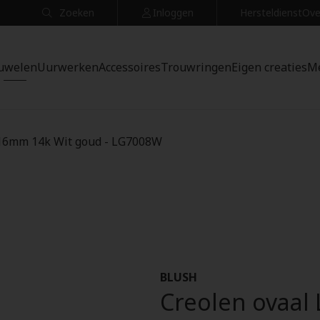
Zoeken
Inloggen
Hersteldienst
Ove
uwelen
Uurwerken
Accessoires
Trouwringen
Eigen creaties
M
 16mm 14k Wit goud - LG7008W
BLUSH
Creolen ovaa